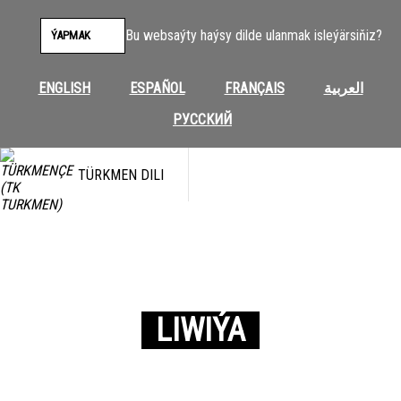
Bu websaýty haýsy dilde ulanmak isleýärsiňiz?
ÝAPMAK
ENGLISH
ESPAÑOL
FRANÇAIS
العربية
РУССКИЙ
TÜRKMEN DILI
LIWIÝA