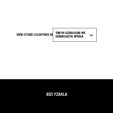
ÝAKYN GÜNDOGAR WE
VIEW OTHER COUNTRIES IN
DEMIRGAZYK AFRIKA
BIZI YZARLA
Facebook
Twitter
YouTube
Instagram