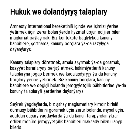
Hukuk we dolandyryş talaplary
Amnesty International hereketiniň içinde we işimizi ýerine
ýetirmek üçin zerur bolan ýerde hyzmat üpjün edijiler bilen
maglumat paýlaşmak. Biz kontekste baglylykda kanuny
bähbitlere, şertnama, kanuny borçlara ýa-da razylyga
daýanýarys.
Kanuny talaplary döretmek, amala aşyrmak ýa-da goramak,
kazyýet kararlaryny berjaý etmek, häkimiýetleriň kanuny
talaplaryna jogap bermek we kadalaşdyryjy ýa-da kanuny
borçlary ýerine ýetirmek. Biz kanuny borçlara, kanuny
bähbitlere we degişli bolanda jemgyýetçilik bähbitlerine ýa-da
kanuny talaplaryň şertlerine daýanýarys.
Seýrek ýagdaýlarda, biz şahsy maglumatlary kimdir biriniň
durmuşy bähbitlerini goramak üçin zerur bolanda, mysal üçin,
adatdan daşary ýagdaýlarda ýa-da kanun tarapyndan ykrar
edilen möhüm jemgyýetçilik bähbitleri maksady bilen ulanyp
bileris.