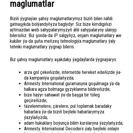
maglumatlar
Biziň ýygnaýan şahsy maglumatlarymyz biziň bilen nähili
gatnaşykda bolýandyňyza baglydyr. Siz bize kimdigiňizi
aýtmazdan web sahypalarymyzyň ähli sahypalaryny ulanyp
bilersiňiz. Biz şonda-da IP salgyňyz, enjam maglumatlary we
kukiler ýa-da şuňa meňzeş tehnologiýa maglumatlary ýaly
tehniki maglumatlary ýygnap bileris.
Biz şahsy maglumatlary aşakdaky ýagdaýlarda ýygnaýarys:
arza gol çekeňizde, internetde hereket edeňizde ýa-
da kampaniýa goşulaňyzda;
Amnesty International guramasyna goşulmaga ýa-da
halkara agza bolmaga gyzyklanma bildireňizde;
bize haýyr-sahawat ýa-da başga bir töleg
geçireňizde;
täzelenmelere, çärelere, pul toplamak baradaky
habarlara ýa-da biziň beýleki habarlarymyza
ýazylaňyzda;
adam hukuklary boýunça bilim kurslaryna ýazylaňyzda;
Amnesty International Decoders ýaly beýleki onlaýn