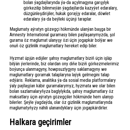
bolan ýagdaýlarynda ýa-da açylmagyna garşylyk
görkezilip bilinmeýän ýagdaýlarda kazyýet edaralary,
düzgünleşdirijiler, hukuk goraýjy edaralar, döwlet
edaralary ýa-da beýleki üçünji taraplar.
Maglumaty aýratyn gözegçi hökmünde ulanýan başga bir
Amnesty International guramasy bilen paýlaşanymyzda, şol
gurama öz maglumat ulanyşy özi üçin jogapkär bolýar we
onuň öz gizlinlik maglumatlary hereket edip biler.
Hyzmat üpjün edijiler şahsy maglumatlary biziň üçin işläp
bilýän ýerlerinde, biz olardan ony diňe biziň görkezmelerimiz
boýunça ulanmagyny, howpsuzlygyny saklamagyny we
maglumatlary goramak talaplaryna laýyk gelmegini talap
edýäris. Reklama, analitika ýa-da sosial media platformalary
ýaly paýlaşýan käbir guramalarymyz, hyzmata we olar bilen
bolan sazlamalaryňyza baglylykda, şahsy maglumatlary öz
maksatlary üçin aýratyn gözegçiler hökmünde hem ulanyp
bilerler. Şeýle ýagdaýda, olar öz gizlinlik maglumatlarynda
maglumatyňyzy nähili ulanandyklary üçin jogapkärdirler.
Halkara geçirimler