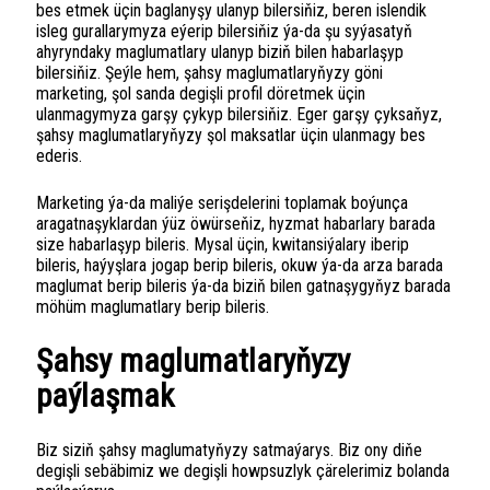
bes etmek üçin baglanyşy ulanyp bilersiňiz, beren islendik
isleg gurallarymyza eýerip bilersiňiz ýa-da şu syýasatyň
ahyryndaky maglumatlary ulanyp biziň bilen habarlaşyp
bilersiňiz. Şeýle hem, şahsy maglumatlaryňyzy göni
marketing, şol sanda degişli profil döretmek üçin
ulanmagymyza garşy çykyp bilersiňiz. Eger garşy çyksaňyz,
şahsy maglumatlaryňyzy şol maksatlar üçin ulanmagy bes
ederis.
Marketing ýa-da maliýe serişdelerini toplamak boýunça
aragatnaşyklardan ýüz öwürseňiz, hyzmat habarlary barada
size habarlaşyp bileris. Mysal üçin, kwitansiýalary iberip
bileris, haýyşlara jogap berip bileris, okuw ýa-da arza barada
maglumat berip bileris ýa-da biziň bilen gatnaşygyňyz barada
möhüm maglumatlary berip bileris.
Şahsy maglumatlaryňyzy
paýlaşmak
Biz siziň şahsy maglumatyňyzy satmaýarys. Biz ony diňe
degişli sebäbimiz we degişli howpsuzlyk çärelerimiz bolanda