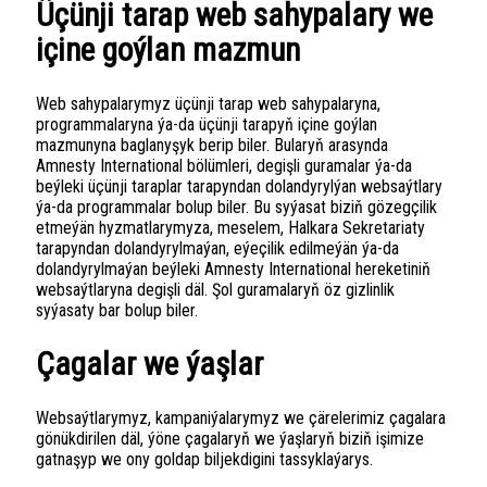
Üçünji tarap web sahypalary we
içine goýlan mazmun
Web sahypalarymyz üçünji tarap web sahypalaryna,
programmalaryna ýa-da üçünji tarapyň içine goýlan
mazmunyna baglanyşyk berip biler. Bularyň arasynda
Amnesty International bölümleri, degişli guramalar ýa-da
beýleki üçünji taraplar tarapyndan dolandyrylýan websaýtlary
ýa-da programmalar bolup biler. Bu syýasat biziň gözegçilik
etmeýän hyzmatlarymyza, meselem, Halkara Sekretariaty
tarapyndan dolandyrylmaýan, eýeçilik edilmeýän ýa-da
dolandyrylmaýan beýleki Amnesty International hereketiniň
websaýtlaryna degişli däl. Şol guramalaryň öz gizlinlik
syýasaty bar bolup biler.
Çagalar we ýaşlar
Websaýtlarymyz, kampaniýalarymyz we çärelerimiz çagalara
gönükdirilen däl, ýöne çagalaryň we ýaşlaryň biziň işimize
gatnaşyp we ony goldap biljekdigini tassyklaýarys.