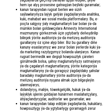
ýagdaýlarda geçmişi barlaýan üpjün edijiler, şeýle
hem işe alyş prosesine gatnaşýan beýleki guramalar;
kanun tarapyndan rugsat berlen we siziň
saýlawlaryňyza laýyk gelýän ýagdaýlarynda analitika,
kuki, mahabat we sosial media platformalary. Bu, e-
poçta salgysy ýaly maglumatlaryň bar bolan ýa-da
mümkin bolan goldawçylara Amnesty International
mazmunyny görkezmek üçin ygtybarly deňeşdirilip
bilinjek ýörite auditoriýa ýa-da meňzeş auditoriýa
gurallaryny öz içine alyp biler. Biz bu gurallary diňe
kanuny esaslarymyz we zerur bolan ýerlerde kuki ýa-
da marketing razylygymyz bolanda ulanýarys. Kanun
rugsat bermedik we degişli howpsuzlyk çäreleri
görülmedik bolsa, şahsy maglumatyňyzy satmaýarys
ýa-da çagalaryň maglumatlaryny, ýörite kategoriýa
maglumatlaryny ýa-da goragsyz ýagdaýdaky şahslar
baradaky maglumatlary ýörite auditoriýa ýa-da
meňzeş auditoriýa nyşana almak üçin bilgeşleýin
ulanmaýarys;
dolandyryş, maliýe, töwekgelçilik, hukuk ýa-da
laýyklyk işlerini goldaýan hünärmen maslahatçylary,
ätiýaçlandyryjylar, auditorlar we guramalar; we
kanun tarapyndan talap edilýän ýagdaýlarda, hukuklary,
howpsuzlygy ýa-da ygtybarlygy goramagyň zerur