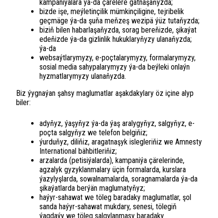
kampaniýalara ýa-da çärelere gatnaşaňyzda;
bizde işe, meýletinçilik mümkinçiligine, tejribelik
geçmäge ýa-da şuňa meňzeş wezipä ýüz tutaňyzda;
biziň bilen habarlaşaňyzda, sorag bereňizde, şikaýat
edeňizde ýa-da gizlinlik hukuklaryňyzy ulanaňyzda;
ýa-da
websaýtlarymyzy, e-poçtalarymyzy, formalarymyzy,
sosial media sahypalarymyzy ýa-da beýleki onlaýn
hyzmatlarymyzy ulanaňyzda.
Biz ýygnaýan şahsy maglumatlar aşakdakylary öz içine alyp
biler:
adyňyz, ýaşyňyz ýa-da ýaş aralygyňyz, salgyňyz, e-
poçta salgyňyz we telefon belgiňiz;
ýurduňyz, diliňiz, aragatnaşyk islegleriňiz we Amnesty
International bähbitleriňiz;
arzalarda (petisiýalarda), kampaniýa çärelerinde,
agzalyk gyzyklanmalary üçin formalarda, kurslara
ýazylyşlarda, sowalnamalarda, soragnamalarda ýa-da
şikaýatlarda berýän maglumatyňyz;
haýyr-sahawat we töleg baradaky maglumatlar, şol
sanda haýyr-sahawat mukdary, senesi, tölegiň
ýagdaýy we töleg salgylanmasy baradaky