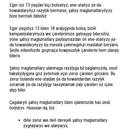
Eger siz 13 ýaşdan kiçi bolsaňyz, ene-ataňyz ýa-da
howandaryňyz razylyk bermese, şahsy maglumatlaryňyzy
bize bermeli dälsiňiz.
Eger ýaşyňyz 13 bilen 18 aralygynda bolsa, biziň
kampaniýalarymyza we çärelerimize gatnaşyp bilersiňiz,
ýöne şahsy maglumatlary paýlaşmazdan öň ene-ataňyzy ýa-
da howandaryňyzy bu meselä çekmegiňizi maslahat berýäris.
Şeýle edeniňizde goşmaça howpsuzlyk çärelerini hem ulanyp
bileris.
Şahsy maglumatlary ulanmaga razylyga bil baglamyzda, onuň
hakykydygyna göz ýetirmek üçin zerur çäreleri görýäris. Bu
zerur bolanda ene-atadan ýa-da howandardan razylyk
soramak ýa-da razylygy tassyklamak ýaly çäreleri öz içine
alyp biler.
Çagalaryň şahsy maglumatlary bilen işlänimizde has ünsli
bolýarys. Hususan-da, biz :
diňe zerur we deň derejeli şahsy maglumatlary
ýygnaýarys we ulanýarys;