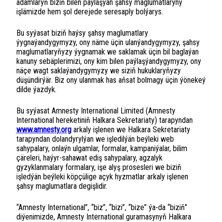
adamlaryň biziň bilen paýlaşýan şahsy maglumatlaryny
işlämizde hem şol derejede seresaply bolýarys.
Bu syýasat biziň haýsy şahsy maglumatlary
ýygnaýandygymyzy, ony näme üçin ulanýandygymyzy, şahsy
maglumatlaryňyzy ýygnamak we saklamak üçin bil baglaýan
kanuny sebäplerimizi, ony kim bilen paýlaşýandygymyzy, ony
näçe wagt saklaýandygymyzy we siziň hukuklaryňyzy
düşündirýär. Biz ony ulanmak has aňsat bolmagy üçin ýönekeý
dilde ýazdyk.
Bu syýasat Amnesty International Limited (Amnesty
International hereketiniň Halkara Sekretariaty) tarapyndan
www.amnesty.org
arkaly işlenen we Halkara Sekretariaty
tarapyndan dolandyrylýan we işledilýän beýleki web
sahypalary, onlaýn ulgamlar, formalar, kampaniýalar, bilim
çäreleri, haýyr-sahawat ediş sahypalary, agzalyk
gyzyklanmalary formalary, işe alyş prosesleri we biziň
işledýän beýleki köpçülige açyk hyzmatlar arkaly işlenen
şahsy maglumatlara degişlidir.
“Amnesty International”, “biz”, “bizi”, “bize” ýa-da “biziň”
diýenimizde, Amnesty International guramasynyň Halkara