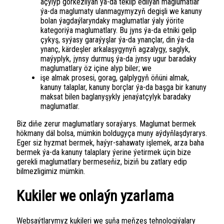
açylyp görkezilýän ýa-da teklip edilýän maglumatlar
ýa-da maglumaty ulanmagymyzyň degişli we kanuny
bolan ýagdaýlaryndaky maglumatlar ýaly ýörite
kategoriýa maglumatlary. Bu jyns ýa-da etniki gelip
çykyş, syýasy garaýyşlar ýa-da ynançlar, din ýa-da
ynanç, kärdeşler arkalaşygynyň agzalygy, saglyk,
maýyplyk, jynsy durmuş ýa-da jynsy ugur baradaky
maglumatlary öz içine alyp biler; we
işe almak prosesi, gorag, galplygyň öňüni almak,
kanuny talaplar, kanuny borçlar ýa-da başga bir kanuny
maksat bilen baglanyşykly jenaýatçylyk baradaky
maglumatlar.
Biz diňe zerur maglumatlary soraýarys. Maglumat bermek
hökmany däl bolsa, mümkin boldugyça muny aýdyňlaşdyrarys.
Eger siz hyzmat bermek, haýyr-sahawaty işlemek, arza baha
bermek ýa-da kanuny talaplary ýerine ýetirmek üçin bize
gerekli maglumatlary bermeseňiz, biziň bu zatlary edip
bilmezligimiz mümkin.
Kukiler we onlaýn yzarlama
Websaýtlarymyz kukileri we şuňa meňzeş tehnologiýalary