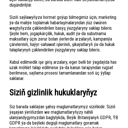
düşündirilýär.
Siziň saýlawyňyza hormat goýup bilmegimiz üçin, marketing
ýa-da maliýe toplamak habarlaşmalaryndan ýüz öwüren
wagtyňyzda çäklendirilen basyş ýazgylaryny saklap bileris.
Şeýle hem, jogapkärçilik, hukuk, audit ýa-da subutnama
maksatlary üçin zerur bolan ýerlerde arzalaryň, kampaniýa
çäreleriniň, haýyr-sahawat işleriniň, şikaýatlaryň ýa-da hukuk
talaplarynyň çäklendirilen ýazgylaryny saklap bileris.
Kabul edilmedik işe giriş arzalary, eger belli bir ýagdaýda has
uzak möhlet talap edilmese ýa-da kanun tarapyndan rugsat
berilmese, saýlama prosesi tamamlanandan soň üç ýyllap
saklanar.
Siziň gizlinlik hukuklaryňyz
Siz barada saklaýan şahsy maglumatlarymyz siziňkidir. Siziň
ýaşaýan ýeriňizden we maglumatlaryňyzy nähili
ulanýandygymyzdan baglylykda, Beýik Britaniýanyň GDPR, ÝB
GDPR ýa-da beýleki degişli maglumatlary goramak