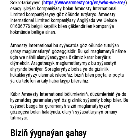
Sekretariatynyň (
https://www.amnesty.org/en/who-we-are/
)
esasy işleýän kompaniýasy bolan Amnesty International
Limited kompaniýasyny göz öňünde tutýarys. Amnesty
International Limited kompaniýasy Angliýada we Uelsde
01606776 belgili kepillik bilen çäklendirilen kompaniýa
hökmünde bellige alnan.
Amnesty International bu syýasatda göz öňünde tutulýan
şahsy maglumatlaryň gözegçisidir. Bu şol maglumatyň näme
üçin we nähili ulanylýandygyna özümiz karar berýäris
diýmekdir. Aragatnaşyk maglumatlarymyz bu syýasatyň
ahyrynda berilýär. Soraglaryňyz bolsa ýa-da gizlinlik
hukuklaryňyzy ulanmak isleseňiz, biziň bilen poçta, e-poçta
ýa-da telefon arkaly habarlaşyp bilersiňiz.
Käbir Amnesty International bölümleriniň, düzümleriniň ýa-da
hyzmatdaş guramalarynyň öz gizlinlik syýasaty bolup biler. Bu
syýasat başga bir guramanyň siziň maglumatyňyzyň
gözegçisi bolan halatynda, olaryň syýasatlarynyň ornuny
tutmaýar.
Biziň ýygnaýan şahsy