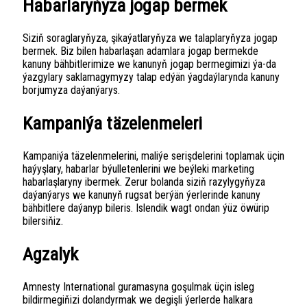
Habarlaryňyza jogap bermek
Siziň soraglaryňyza, şikaýatlaryňyza we talaplaryňyza jogap
bermek. Biz bilen habarlaşan adamlara jogap bermekde
kanuny bähbitlerimize we kanunyň jogap bermegimizi ýa-da
ýazgylary saklamagymyzy talap edýän ýagdaýlarynda kanuny
borjumyza daýanýarys.
Kampaniýa täzelenmeleri
Kampaniýa täzelenmelerini, maliýe serişdelerini toplamak üçin
haýyşlary, habarlar býulletenlerini we beýleki marketing
habarlaşlaryny ibermek. Zerur bolanda siziň razylygyňyza
daýanýarys we kanunyň rugsat berýän ýerlerinde kanuny
bähbitlere daýanyp bileris. Islendik wagt ondan ýüz öwürip
bilersiňiz.
Agzalyk
Amnesty International guramasyna goşulmak üçin isleg
bildirmegiňizi dolandyrmak we degişli ýerlerde halkara