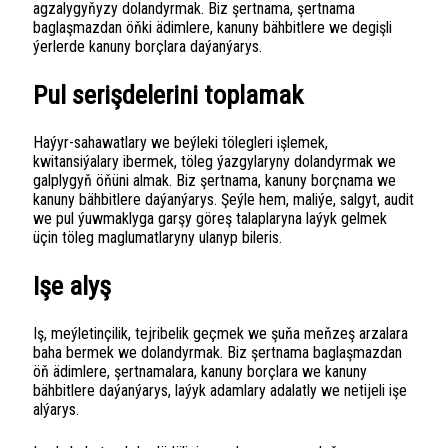
agzalygyňyzy dolandyrmak. Biz şertnama, şertnama
baglaşmazdan öňki ädimlere, kanuny bähbitlere we degişli
ýerlerde kanuny borçlara daýanýarys.
Pul serişdelerini toplamak
Haýyr-sahawatlary we beýleki tölegleri işlemek,
kwitansiýalary ibermek, töleg ýazgylaryny dolandyrmak we
galplygyň öňüni almak. Biz şertnama, kanuny borçnama we
kanuny bähbitlere daýanýarys. Şeýle hem, maliýe, salgyt, audit
we pul ýuwmaklyga garşy göreş talaplaryna laýyk gelmek
üçin töleg maglumatlaryny ulanyp bileris.
Işe alyş
Iş, meýletinçilik, tejribelik geçmek we şuňa meňzeş arzalara
baha bermek we dolandyrmak. Biz şertnama baglaşmazdan
öň ädimlere, şertnamalara, kanuny borçlara we kanuny
bähbitlere daýanýarys, laýyk adamlary adalatly we netijeli işe
alýarys.