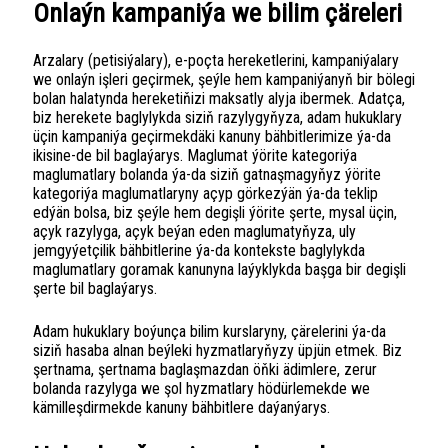
Onlaýn kampaniýa we bilim çäreleri
Arzalary (petisiýalary), e-poçta hereketlerini, kampaniýalary
we onlaýn işleri geçirmek, şeýle hem kampaniýanyň bir bölegi
bolan halatynda hereketiňizi maksatly alyja ibermek. Adatça,
biz herekete baglylykda siziň razylygyňyza, adam hukuklary
üçin kampaniýa geçirmekdäki kanuny bähbitlerimize ýa-da
ikisine-de bil baglaýarys. Maglumat ýörite kategoriýa
maglumatlary bolanda ýa-da siziň gatnaşmagyňyz ýörite
kategoriýa maglumatlaryny açyp görkezýän ýa-da teklip
edýän bolsa, biz şeýle hem degişli ýörite şerte, mysal üçin,
açyk razylyga, açyk beýan eden maglumatyňyza, uly
jemgyýetçilik bähbitlerine ýa-da kontekste baglylykda
maglumatlary goramak kanunyna laýyklykda başga bir degişli
şerte bil baglaýarys.
Adam hukuklary boýunça bilim kurslaryny, çärelerini ýa-da
siziň hasaba alnan beýleki hyzmatlaryňyzy üpjün etmek. Biz
şertnama, şertnama baglaşmazdan öňki ädimlere, zerur
bolanda razylyga we şol hyzmatlary hödürlemekde we
kämilleşdirmekde kanuny bähbitlere daýanýarys.