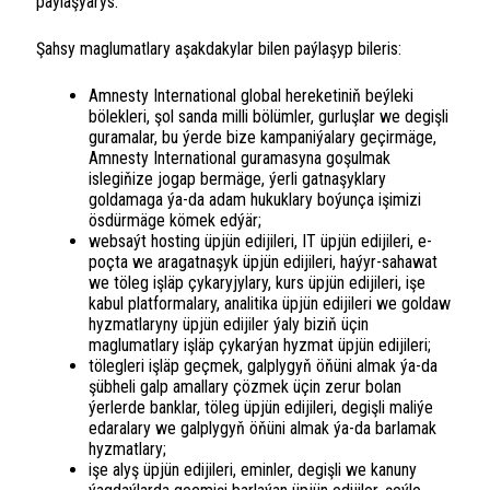
paýlaşýarys.
Şahsy maglumatlary aşakdakylar bilen paýlaşyp bileris:
Amnesty International global hereketiniň beýleki
bölekleri, şol sanda milli bölümler, gurluşlar we degişli
guramalar, bu ýerde bize kampaniýalary geçirmäge,
Amnesty International guramasyna goşulmak
islegiňize jogap bermäge, ýerli gatnaşyklary
goldamaga ýa-da adam hukuklary boýunça işimizi
ösdürmäge kömek edýär;
websaýt hosting üpjün edijileri, IT üpjün edijileri, e-
poçta we aragatnaşyk üpjün edijileri, haýyr-sahawat
we töleg işläp çykaryjylary, kurs üpjün edijileri, işe
kabul platformalary, analitika üpjün edijileri we goldaw
hyzmatlaryny üpjün edijiler ýaly biziň üçin
maglumatlary işläp çykarýan hyzmat üpjün edijileri;
tölegleri işläp geçmek, galplygyň öňüni almak ýa-da
şübheli galp amallary çözmek üçin zerur bolan
ýerlerde banklar, töleg üpjün edijileri, degişli maliýe
edaralary we galplygyň öňüni almak ýa-da barlamak
hyzmatlary;
işe alyş üpjün edijileri, eminler, degişli we kanuny