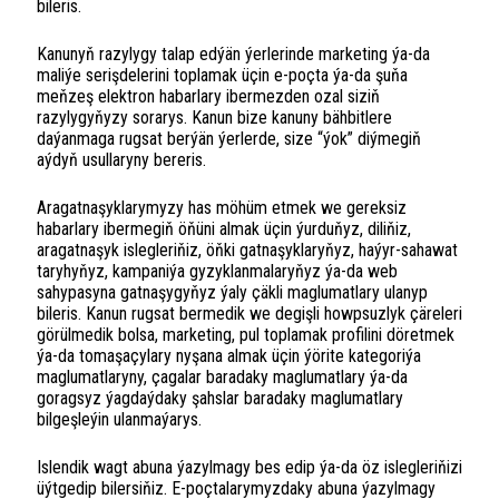
bileris.
Kanunyň razylygy talap edýän ýerlerinde marketing ýa-da
maliýe serişdelerini toplamak üçin e-poçta ýa-da şuňa
meňzeş elektron habarlary ibermezden ozal siziň
razylygyňyzy sorarys. Kanun bize kanuny bähbitlere
daýanmaga rugsat berýän ýerlerde, size “ýok” diýmegiň
aýdyň usullaryny bereris.
Aragatnaşyklarymyzy has möhüm etmek we gereksiz
habarlary ibermegiň öňüni almak üçin ýurduňyz, diliňiz,
aragatnaşyk islegleriňiz, öňki gatnaşyklaryňyz, haýyr-sahawat
taryhyňyz, kampaniýa gyzyklanmalaryňyz ýa-da web
sahypasyna gatnaşygyňyz ýaly çäkli maglumatlary ulanyp
bileris. Kanun rugsat bermedik we degişli howpsuzlyk çäreleri
görülmedik bolsa, marketing, pul toplamak profilini döretmek
ýa-da tomaşaçylary nyşana almak üçin ýörite kategoriýa
maglumatlaryny, çagalar baradaky maglumatlary ýa-da
goragsyz ýagdaýdaky şahslar baradaky maglumatlary
bilgeşleýin ulanmaýarys.
Islendik wagt abuna ýazylmagy bes edip ýa-da öz islegleriňizi
üýtgedip bilersiňiz. E-poçtalarymyzdaky abuna ýazylmagy