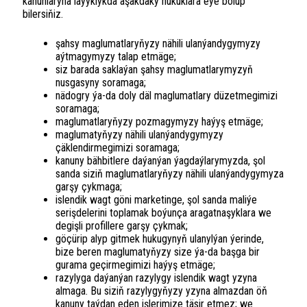
kanunlaryna laýyklykda aşakdaky hukuklara eýe bolup
bilersiňiz.
şahsy maglumatlaryňyzy nähili ulanýandygymyzy
aýtmagymyzy talap etmäge;
siz barada saklaýan şahsy maglumatlarymyzyň
nusgasyny soramaga;
nädogry ýa-da doly däl maglumatlary düzetmegimizi
soramaga;
maglumatlaryňyzy pozmagymyzy haýyş etmäge;
maglumatyňyzy nähili ulanýandygymyzy
çäklendirmegimizi soramaga;
kanuny bähbitlere daýanýan ýagdaýlarymyzda, şol
sanda siziň maglumatlaryňyzy nähili ulanýandygymyza
garşy çykmaga;
islendik wagt göni marketinge, şol sanda maliýe
serişdelerini toplamak boýunça aragatnaşyklara we
degişli profillere garşy çykmak;
göçürip alyp gitmek hukugynyň ulanylýan ýerinde,
bize beren maglumatyňyzy size ýa-da başga bir
gurama geçirmegimizi haýyş etmäge;
razylyga daýanýan razylygy islendik wagt yzyna
almaga. Bu siziň razylygyňyzy yzyna almazdan öň
kanuny taýdan eden işlerimize täsir etmez; we