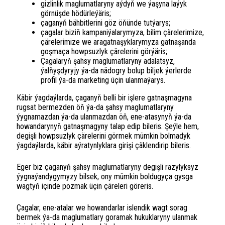
gizlinlik maglumatlaryny aýdyň we ýaşyna laýyk
görnüşde hödürleýäris;
çaganyň bähbitlerini göz öňünde tutýarys;
çagalar biziň kampaniýalarymyza, bilim çärelerimize,
çärelerimize we aragatnaşyklarymyza gatnaşanda
goşmaça howpsuzlyk çärelerini görýäris;
Çagalaryň şahsy maglumatlaryny adalatsyz,
ýalňyşdyryjy ýa-da nädogry bolup biljek ýerlerde
profil ýa-da marketing üçin ulanmaýarys.
Käbir ýagdaýlarda, çaganyň belli bir işlere gatnaşmagyna
rugsat bermezden öň ýa-da şahsy maglumatlaryny
ýygnamazdan ýa-da ulanmazdan öň, ene-atasynyň ýa-da
howandarynyň gatnaşmagyny talap edip bileris. Şeýle hem,
degişli howpsuzlyk çärelerini görmek mümkin bolmadyk
ýagdaýlarda, käbir aýratynlyklara girişi çäklendirip bileris.
Eger biz çaganyň şahsy maglumatlaryny degişli razylyksyz
ýygnaýandygymyzy bilsek, ony mümkin boldugyça gysga
wagtyň içinde pozmak üçin çäreleri göreris.
Çagalar, ene-atalar we howandarlar islendik wagt sorag
bermek ýa-da maglumatlary goramak hukuklaryny ulanmak