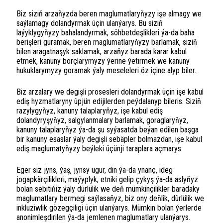
Biz siziň arzaňyzda beren maglumatlaryňyzy işe almagy we
saýlamagy dolandyrmak üçin ulanýarys. Bu siziň
laýyklygyňyzy bahalandyrmak, söhbetdeşlikleri ýa-da baha
berişleri guramak, beren maglumatlaryňyzy barlamak, siziň
bilen aragatnaşyk saklamak, arzaňyz barada karar kabul
etmek, kanuny borçlarymyzy ýerine ýetirmek we kanuny
hukuklarymyzy goramak ýaly meseleleri öz içine alyp biler.
Biz arzalary we degişli prosesleri dolandyrmak üçin işe kabul
ediş hyzmatlaryny üpjün edijilerden peýdalanyp bileris. Siziň
razylygyňyz, kanuny talaplaryňyz, işe kabul ediş
dolandyryşyňyz, salgylanmalary barlamak, goraglaryňyz,
kanuny talaplaryňyz ýa-da şu syýasatda beýan edilen başga
bir kanuny esaslar ýaly degişli sebäpler bolmazdan, işe kabul
ediş maglumatyňyzy beýleki üçünji taraplara açmarys.
Eger siz jyns, ýaş, jynsy ugur, din ýa-da ynanç, ideg
jogapkärçilikleri, maýyplyk, etniki gelip çykyş ýa-da aslyňyz
bolan sebitiňiz ýaly dürlülik we deň mümkinçilikler baradaky
maglumatlary bermegi saýlasaňyz, biz ony deňlik, dürlülik we
inkluziwlik gözegçiligi üçin ulanýarys. Mümkin bolan ýerlerde
anonimleşdirilen ýa-da jemlenen maglumatlary ulanýarys.