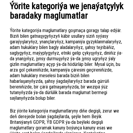
Ýörite kategoriýa we jenaýatçylyk
baradaky maglumatlar
Ýörite kategoriýa maglumatlary goşmaça goragy talap edýär.
Biziň bilen gatnaşygyňyzyň käbir usullary siziň syýasy
garaýyşlaryňyz, ynançlaryňyz, kampaniýa gyzyklanmalaryňyz,
adam hukuklary bilen bagly aladalaryňyz, şahsy tejribäňiz,
saglygyňyz, maýyplygyňyz, etniki gelip çykyşyňyz, diniňiz ýa-
da ynanjyňyz, jynsy durmuşyňyz ýa-da jynsy ugryňyz ýaly
gizlin maglumatlary açyp ýa-da hödürläp biler. Mysal üçin, bu
arza gol çekeniňizde, kampaniýa çäresini geçireniňizde,
adam hukuklary meselesi barada biziň bilen
habarlaşanyňyzda, şahsy ýagdaýlaryňyz barada gürrüň
bereniňizde, bir çärä gatnaşanyňyzda, bir wezipä ýüz
tutanyňyzda ýa-da dürlülik barada maglumat bermegi
saýlanyňyzda bolup biler.
Biz ýörite kategoriýa maglumatlaryny diňe degişli, zerur we
deň derejede bolan ýagdaýlarda, şeýle hem Beýik
Britaniýanyň GDPR, ÝB GDPR ýa-da beýleki degişli
maglumatlary goramak kanuny boýunça kanuny esas we