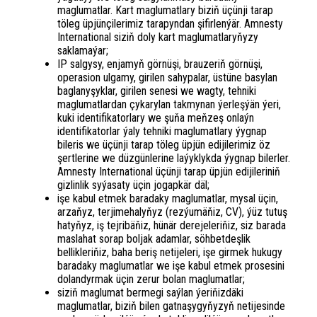
maglumatlar. Kart maglumatlary biziň üçünji tarap
töleg üpjünçilerimiz tarapyndan şifirlenýär. Amnesty
International siziň doly kart maglumatlaryňyzy
saklamaýar;
IP salgysy, enjamyň görnüşi, brauzeriň görnüşi,
operasion ulgamy, girilen sahypalar, üstüne basylan
baglanyşyklar, girilen senesi we wagty, tehniki
maglumatlardan çykarylan takmynan ýerleşýän ýeri,
kuki identifikatorlary we şuňa meňzeş onlaýn
identifikatorlar ýaly tehniki maglumatlary ýygnap
bileris we üçünji tarap töleg üpjün edijilerimiz öz
şertlerine we düzgünlerine laýyklykda ýygnap bilerler.
Amnesty International üçünji tarap üpjün edijileriniň
gizlinlik syýasaty üçin jogapkär däl;
işe kabul etmek baradaky maglumatlar, mysal üçin,
arzaňyz, terjimehalyňyz (rezýumäňiz, CV), ýüz tutuş
hatyňyz, iş tejribäňiz, hünär derejeleriňiz, siz barada
maslahat sorap boljak adamlar, söhbetdeşlik
bellikleriňiz, baha beriş netijeleri, işe girmek hukugy
baradaky maglumatlar we işe kabul etmek prosesini
dolandyrmak üçin zerur bolan maglumatlar;
siziň maglumat bermegi saýlan ýeriňizdäki
maglumatlar, biziň bilen gatnaşygyňyzyň netijesinde