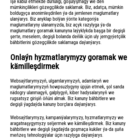
Işe kabul etmekde dürlüligi, goşulyşmagy we deň
mümkinçilikleri gözegçilikde saklamak. Biz, adatça, mümkin
boldugyça anonimleşdirilen ýa-da jemlenen maglumatlary
ulanýarys. Biz anyklap bolýan ýörite kategoriýa
maglumatlaryny ulanamyzda, biz açyk razylyga ýa-da
maglumatlary goramak kanunyna laýyklykda başga bir degişli
şerte, meselem, degişli bolanda deňlik üçin uly jemgyýetçilik
bähbitlerini gözegçilikde saklamaga daýanýarys.
Onlaýn hyzmatlarymyzy goramak we
kämilleşdirmek
Websaýtlarymyzyň, ulgamlarymyzyň, adamlaryň we
maglumatlarymyzyň howpsuzlygyny üpjün etmek, şol sanda
nädogry ulanmagyň, galplygyň, kiber hadysalarynyň we
rugsatsyz girişiň öňüni almak. Biz kanuny bähbitlere we
degişli ýagdaýda kanuny borçlara daýanýarys.
Websaýtlarymyzy, kampaniýalarymyzy, hyzmatlarymyzy we
aragatnaşygymyzy seljermek we kämilleşdirmek. Biz kanuny
bähbitlere we degişli ýagdaýda goşmaça kukiler ýa-da şuňa
meňzeş tehnologiýalar üçin razylyga daýanýarys.