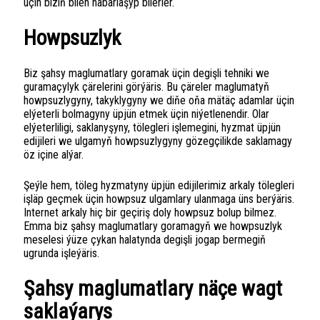
üçin biziň bilen habarlaşyp bilerler.
Howpsuzlyk
Biz şahsy maglumatlary goramak üçin degişli tehniki we
guramaçylyk çärelerini görýäris. Bu çäreler maglumatyň
howpsuzlygyny, takyklygyny we diňe oňa mätäç adamlar üçin
elýeterli bolmagyny üpjün etmek üçin niýetlenendir. Olar
elýeterliligi, saklanyşyny, tölegleri işlemegini, hyzmat üpjün
edijileri we ulgamyň howpsuzlygyny gözegçilikde saklamagy
öz içine alýar.
Şeýle hem, töleg hyzmatyny üpjün edijilerimiz arkaly tölegleri
işläp geçmek üçin howpsuz ulgamlary ulanmaga üns berýäris.
Internet arkaly hiç bir geçiriş doly howpsuz bolup bilmez.
Emma biz şahsy maglumatlary goramagyň we howpsuzlyk
meselesi ýüze çykan halatynda degişli jogap bermegiň
ugrunda işleýäris.
Şahsy maglumatlary näçe wagt
saklaýarys