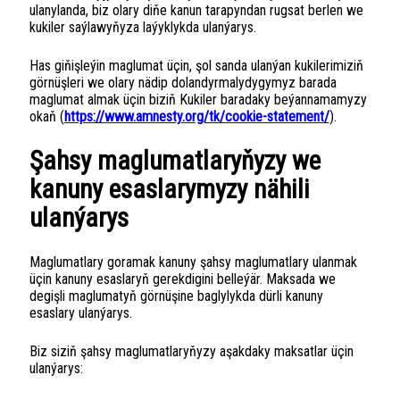
ulanylanda, biz olary diňe kanun tarapyndan rugsat berlen we
kukiler saýlawyňyza laýyklykda ulanýarys.
Has giňişleýin maglumat üçin, şol sanda ulanýan kukilerimiziň
görnüşleri we olary nädip dolandyrmalydygymyz barada
maglumat almak üçin biziň Kukiler baradaky beýannamamyzy
okaň (
https://www.amnesty.org/tk/cookie-statement/
).
Şahsy maglumatlaryňyzy we
kanuny esaslarymyzy nähili
ulanýarys
Maglumatlary goramak kanuny şahsy maglumatlary ulanmak
üçin kanuny esaslaryň gerekdigini belleýär. Maksada we
degişli maglumatyň görnüşine baglylykda dürli kanuny
esaslary ulanýarys.
Biz siziň şahsy maglumatlaryňyzy aşakdaky maksatlar üçin
ulanýarys: