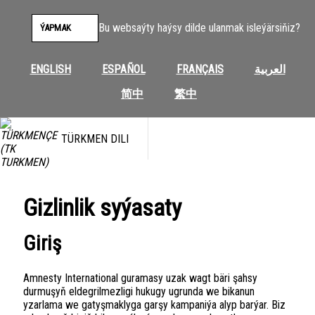
Skip
to
Bu websaýty haýsy dilde ulanmak isleýärsiňiz?
ÝAPMAK
content
ENGLISH
ESPAÑOL
FRANÇAIS
العربية
简中
繁中
TÜRKMEN DILI
Gizlinlik syýasaty
Giriş
Amnesty International guramasy uzak wagt bäri şahsy
durmuşyň eldegrilmezligi hukugy ugrunda we bikanun
yzarlama we gatyşmaklyga garşy kampaniýa alyp barýar. Biz