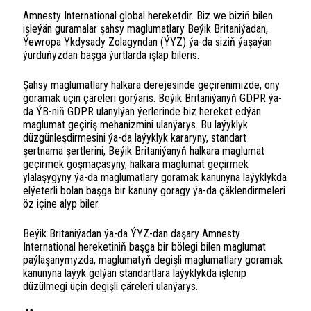
Amnesty International global hereketdir. Biz we biziň bilen
işleýän guramalar şahsy maglumatlary Beýik Britaniýadan,
Ýewropa Ykdysady Zolagyndan (ÝYZ) ýa-da siziň ýaşaýan
ýurduňyzdan başga ýurtlarda işläp bileris.
Şahsy maglumatlary halkara derejesinde geçirenimizde, ony
goramak üçin çäreleri görýäris. Beýik Britaniýanyň GDPR ýa-
da ÝB-niň GDPR ulanylýan ýerlerinde biz hereket edýän
maglumat geçiriş mehanizmini ulanýarys. Bu laýyklyk
düzgünleşdirmesini ýa-da laýyklyk kararyny, standart
şertnama şertlerini, Beýik Britaniýanyň halkara maglumat
geçirmek goşmaçasyny, halkara maglumat geçirmek
ylalaşygyny ýa-da maglumatlary goramak kanunyna laýyklykda
elýeterli bolan başga bir kanuny goragy ýa-da çäklendirmeleri
öz içine alyp biler.
Beýik Britaniýadan ýa-da ÝYZ-dan daşary Amnesty
International hereketiniň başga bir bölegi bilen maglumat
paýlaşanymyzda, maglumatyň degişli maglumatlary goramak
kanunyna laýyk gelýän standartlara laýyklykda işlenip
düzülmegi üçin degişli çäreleri ulanýarys.