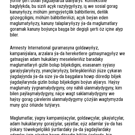
ýörite şert bolan ýagdaýlarda ulanýarys. Kontekstine
baglylykda, bu siziň açyk razylygyňyzy, iş we sosial gorag
kanunyňyzy, möhüm jemgyýetçilik bähbitlerini, deňlik
gözegçiligini, möhüm bähbitleriňizi, açyk beýan eden
maglumatyňyzy, kanuny talaplaryňyzy ýa-da maglumatlary
goramak kanuny boýunça başga bir degişli şerti öz içine alyp
biler.
Amnesty International guramasyna goldawyňyz,
kampaniýalara, arzalara ýa-da hereketlere gatnaşmagyňyz we
gatnaşýan adam hukuklary meseleleriňiz baradaky
maglumatlaryň gizlin bolup biljekdigini, esasanam syýasy
garaýyşlaryňyzy, ynançlaryňyzy, birleşikleriňizi ýüze çykaran
ýagdaýynda ýa-da size ýa-da başgalara howp döredip biljek
ýagdaýlarynda gizlin bolup biljekdigini boýun alýarys. Haýsy
maglumaty ýygnamalydygyny, ony nähili ulanmalydygyny, kim
bilen paýlaşmalydygyny, näçe wagt saklamalydygyny we
haýsy gorag çärelerini ulanmalydygymy çözýän wagtymyzda
muny göz öňünde tutýarys.
Maglumatlar, ýagny kampaniýaçylar, goldawçylar, şikaýatçylar,
adam hukuklaryny goraýjylar, şaýatlar, ejiz adamlar ýa-da has
ýokary töwekgelçilikli ýurtlardaky ýa-da ýagdaýlardaky