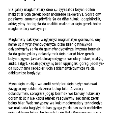
Biz şahsy maglumatlary diňe şu syýasatda beýan edilen
maksatlar üçin gerek bolan möhletde saklaýarys. Soňra ony
pozýarys, anonimleşdirýäris ýa-da diňe hukuk, jogapkärçilik,
arhiw, ylmy-barlag ýa-da analitiki maksatlar üçin gerek bolan
maglumatlary saklaýarys.
Maglumaty saklaýan wagtymyz maglumatyň görnüşine, ony
näme üçin ýygnaýandygymyza, biziň bilen gatnaşykda
galýandygyňyza ýa-da galmaýandygyňyza, hyzmat bermek
ýa-da gatnaşyklary dolandyrmak üçin olaryň bize gerek
bolýandygyna ýa-da-bolmaýandygyna we olary hukuk, maliýe,
audit, salgyt, kadalaşdyryjy, iş bilen üpjünçilik, gorag, jedel ýa-
da subutnama sebäpleri üçin saklamalydygymyza ýa-da
däldigimize baglydyr.
Mysal üçin, maliýe we audit sebäpleri üçin haýyr-sahawat
ýazgylaryny saklamak zerur bolup biler. Arzalary
dolandyrmak, soraglara jogap bermek we kanuny hukuklary
goramak üçin işe kabul etmek ýazgylaryny saklamak zerur
bolup biler. Web sahypasy we kuki maglumatlary tehnologiýa
we maksada baglylykda has gysga ýa-da has uzak möhletler
üçin saklanyp bilner, bu barada biziň Kuki Beýannamamyzda