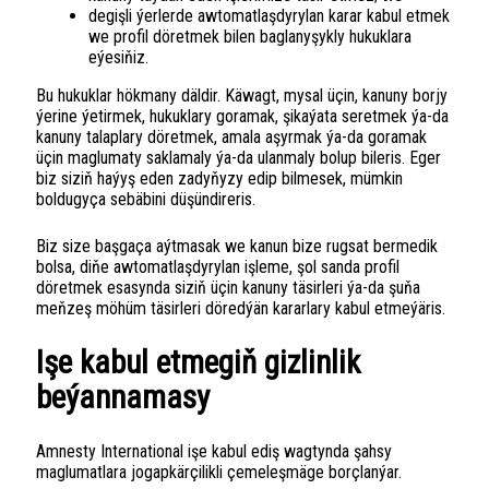
degişli ýerlerde awtomatlaşdyrylan karar kabul etmek
we profil döretmek bilen baglanyşykly hukuklara
eýesiňiz.
Bu hukuklar hökmany däldir. Käwagt, mysal üçin, kanuny borjy
ýerine ýetirmek, hukuklary goramak, şikaýata seretmek ýa-da
kanuny talaplary döretmek, amala aşyrmak ýa-da goramak
üçin maglumaty saklamaly ýa-da ulanmaly bolup bileris. Eger
biz siziň haýyş eden zadyňyzy edip bilmesek, mümkin
boldugyça sebäbini düşündireris.
Biz size başgaça aýtmasak we kanun bize rugsat bermedik
bolsa, diňe awtomatlaşdyrylan işleme, şol sanda profil
döretmek esasynda siziň üçin kanuny täsirleri ýa-da şuňa
meňzeş möhüm täsirleri döredýän kararlary kabul etmeýäris.
Işe kabul etmegiň gizlinlik
beýannamasy
Amnesty International işe kabul ediş wagtynda şahsy
maglumatlara jogapkärçilikli çemeleşmäge borçlanýar.