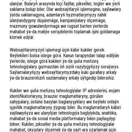
ulanýar. Bularyň arasynda kiçi faýllar, pikseller, tegler we ýerli
saklama bolup biler. Olar websaýtlaryň işlemegine, saýlawlary
ýatda saklamagyna, adamlaryň hyzmatlarymyzy nähili
ulanýandygyny düşünmäge, kampaniýalary ölçemäge,
mazmuny gowulandyrmaga we rugsat berlen ýerlerde
mahabat ýa-da maliýe serişdelerini toplamak işini goldamaga
kömek edýär.
Websaýtlarymyzyň işlemegi üçin käbir kukiler gerek.
Beýlekileri bolsa islege görä. Kanun tarapyndan talap edilýän
ýerlerde, islege görä kukileri ýa-da şuňa meňzeş
tehnologiýalary gurmazdan öň siziň razylygyňyzy soraýarys.
Saýlamalaryňyzy websaýtlarymyzdaky kuki gurallary arkaly
ýa-da brauzeriňiziň sazlamalary arkaly üýtgedip bilersiňiz.
Kukiler we şuňa meňzeş tehnologiýalar IP adreslerini, enjam
identifikatorlaryny, brauzer maglumatlaryny, görülen
sahypalary, üstüne basylan baglanyşyklary we beýleki onlaýn
işjeňlik maglumatlaryny ýygnap biler. Bu maglumatlaryň käbiri
saýlawyňyza we ulanylýan tehnologiýa baglylykda, analitika,
mahabat ýa-da sosial media platformalary bilen paýlaşylyp
bilner. Kukiler, pikseller ýa-da şuňa meňzeş tehnologiýalar
mahabat, okyjylary ölçemek ýa-da saýt-ara yzarlamak üçin