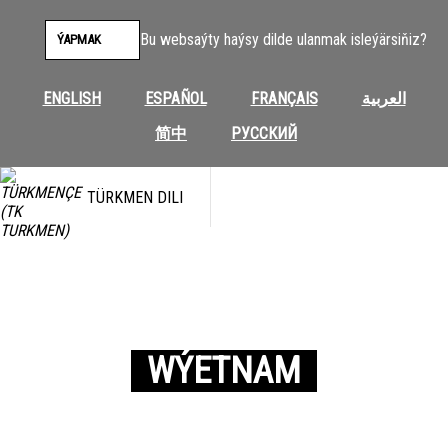
Bu websaýty haýsy dilde ulanmak isleýärsiňiz?
ÝAPMAK
ENGLISH
ESPAÑOL
FRANÇAIS
العربية
简中
РУССКИЙ
TÜRKMEN DILI
WÝETNAM