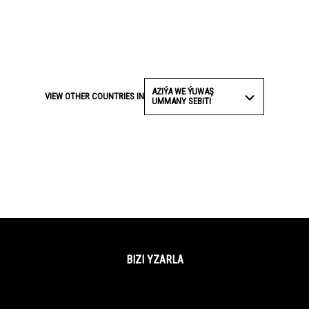
AZIÝA WE ÝUWAŞ
VIEW OTHER COUNTRIES IN
UMMANY SEBITI
BIZI YZARLA
Facebook
Twitter
YouTube
Instagram