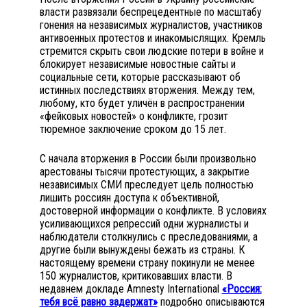
власти развязали беспрецедентные по масштабу
гонения на независимых журналистов, участников
антивоенных протестов и инакомыслящих. Кремль
стремится скрыть свои людские потери в войне и
блокирует независимые новостные сайты и
социальные сети, которые рассказывают об
истинных последствиях вторжения. Между тем,
любому, кто будет уличён в распространении
«фейковых новостей» о конфликте, грозит
тюремное заключение сроком до 15 лет.
С начала вторжения в России были произвольно
арестованы тысячи протестующих, а закрытие
независимых СМИ преследует цель полностью
лишить россиян доступа к объективной,
достоверной информации о конфликте. В условиях
усиливающихся репрессий одни журналисты и
наблюдатели столкнулись с преследованиями, а
другие были вынуждены бежать из страны. К
настоящему времени страну покинули не менее
150 журналистов, критиковавших власти. В
недавнем докладе Amnesty International
«Россия:
тебя всё равно задержат»
подробно описываются