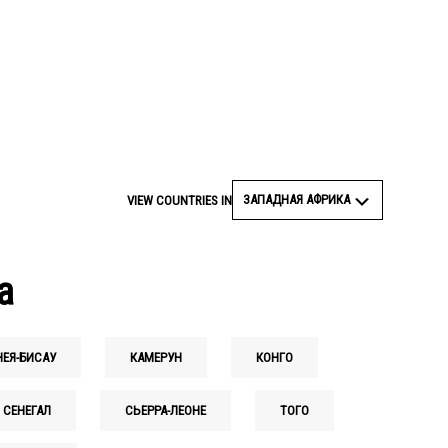
© STANISLAS POYET/AFP via Getty Images
ЗАПАДНАЯ АФРИКА
VIEW COUNTRIES IN
а
НЕЯ-БИСАУ
КАМЕРУН
КОНГО
СЕНЕГАЛ
СЬЕРРА-ЛЕОНЕ
ТОГО