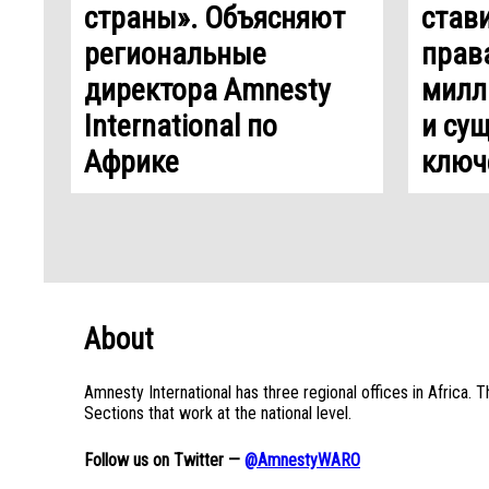
страны». Объясняют
стави
региональные
прав
директора Amnesty
милл
International по
и су
Африке
ключ
About
Amnesty International has three regional offices in Africa.
Sections that work at the national level.
Follow us on Twitter —
@AmnestyWARO