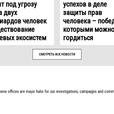
т под угрозу
успехов в деле
а двух
защиты прав
иардов человек
человека – побе
ществование
которыми можн
евых экосистем
гордиться
СМОТРЕТЬ ВСЕ НОВОСТИ
 These offices are major hubs for our investigations, campaigns and comm