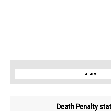
Amnesty International takes no position on issues of sovereignty or territorial dispu
OVERVIEW
Death Penalty sta