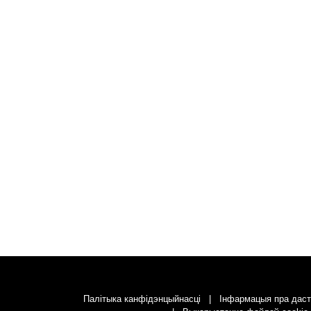
Палітыка канфідэнцыйнасці
Інфармацыя пра даст