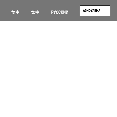
АБНОЎЛЕНА
简中
繁中
РУССКИЙ
SEAR