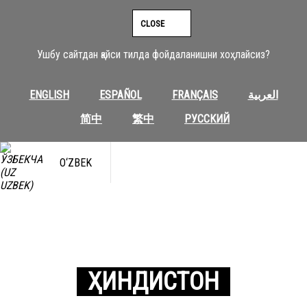
CLOSE
Ушбу сайтдан қайси тилда фойдаланишни хоҳлайсиз?
ENGLISH
ESPAÑOL
FRANÇAIS
العربية
简中
繁中
РУССКИЙ
O‘ZBEK
ҲИНДИСТОН