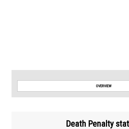
Amnesty International takes no position on issues of sovereignty or territorial dispu
OVERVIEW
Death Penalty sta