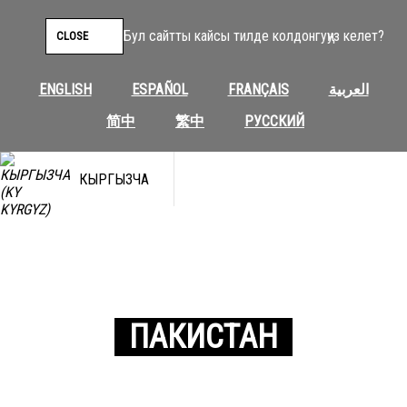
Бул сайтты кайсы тилде колдонгуңуз келет?
CLOSE
ENGLISH
ESPAÑOL
FRANÇAIS
العربية
简中
繁中
РУССКИЙ
КЫРГЫЗЧА
ПАКИСТАН