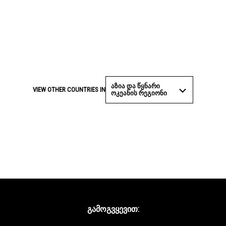
ᲐᲖᲘᲐ ᲓᲐ ᲬᲧᲜᲐᲠᲘ
VIEW OTHER COUNTRIES IN
ᲝᲙᲔᲐᲜᲘᲡ ᲠᲔᲒᲘᲝᲜᲘ
ᲒᲐᲛᲝᲒᲕᲧᲔᲕᲘᲗ: