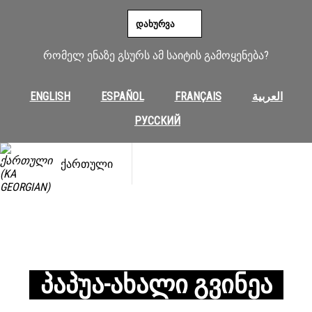
ᲓᲐᲮᲣᲠᲕᲐ
რომელ ენაზე გსურს ამ საიტის გამოყენება?
ENGLISH
ESPAÑOL
FRANÇAIS
العربية
РУССКИЙ
ᲥᲐᲠᲗᲣᲚᲘ
ᲞᲐᲞᲣᲐ-ᲐᲮᲐᲚᲘ ᲒᲕᲘᲜᲔᲐ