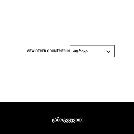
ᲐᲤᲠᲘᲙᲐ
VIEW OTHER COUNTRIES IN
ᲒᲐᲛᲝᲒᲕᲧᲔᲕᲘᲗ:
Facebook
Twitter
YouTube
Instagram