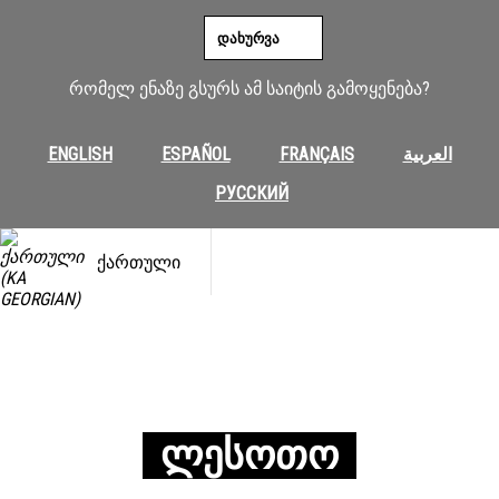
ᲓᲐᲮᲣᲠᲕᲐ
რომელ ენაზე გსურს ამ საიტის გამოყენება?
ENGLISH
ESPAÑOL
FRANÇAIS
العربية
РУССКИЙ
ᲥᲐᲠᲗᲣᲚᲘ
ᲚᲔᲡᲝᲗᲝ