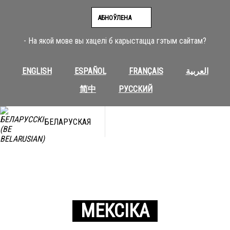
АБНОЎЛЕНА
- На якой мове вы хацелі б карыстацца гэтым сайтам?
ENGLISH
ESPAÑOL
FRANÇAIS
العربية
简中
РУССКИЙ
БЕЛАРУСКАЯ
МЕКСІКА