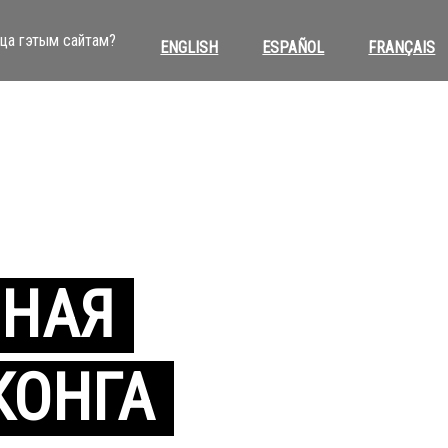
цца гэтым сайтам?
ENGLISH
ESPAÑOL
FRANÇAIS
НАЯ
КОНГА