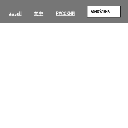
АБНОЎЛЕНА
العربية
简中
РУССКИЙ
SEAR