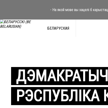
- На якой мове вы хацелі б карыста
БЕЛАРУСКАЯ
ДЭМАКРАТЫЧ
РЭСПУБЛІКА 