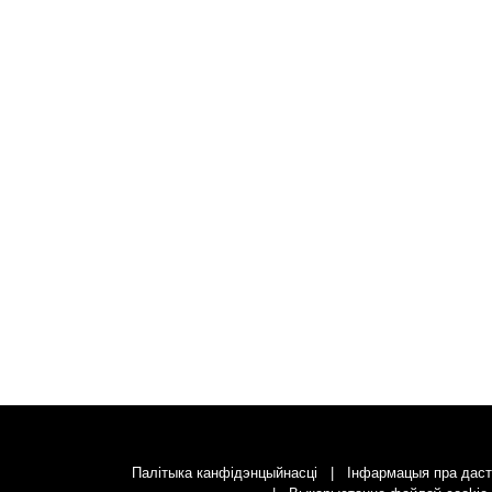
Палітыка канфідэнцыйнасці
Інфармацыя пра даст