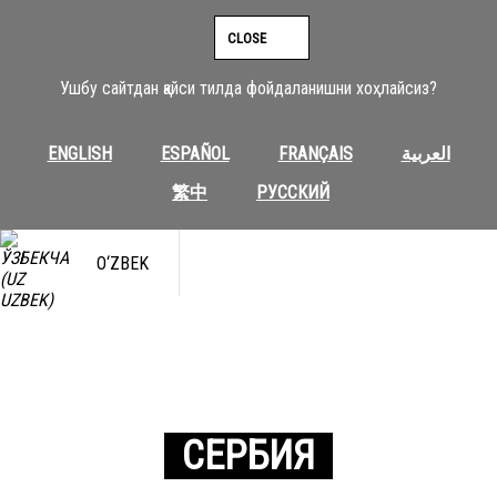
CLOSE
Ушбу сайтдан қайси тилда фойдаланишни хоҳлайсиз?
ENGLISH
ESPAÑOL
FRANÇAIS
العربية
繁中
РУССКИЙ
O‘ZBEK
СЕРБИЯ