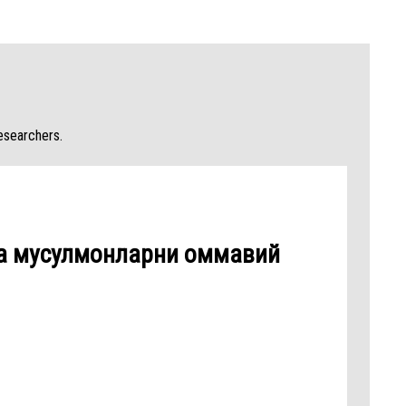
esearchers.
да мусулмонларни оммавий