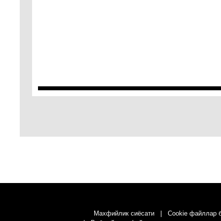
Махфийлик сиёсати
Cookie файллар 