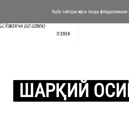
Ушбу сайтдан қайси тилда фойдаланишни
O‘ZBEK
ШАРҚИЙ ОСИ