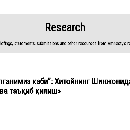
Research
riefings, statements, submissions and other resources from Amnesty's r
ўлганимиз каби”: Хитойнинг Шинжони
ва таъқиб қилиш»