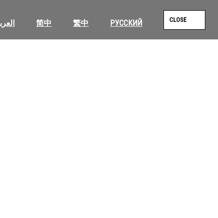
CLOSE
العرب
简中
繁中
РУССКИЙ
SEAR