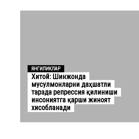
ЯНГИЛИКЛАР
Хитой: Шинжонда
мусулмонларни даҳшатли
тарзда репрессия қилиниши
инсониятга қарши жиноят
хисобланади