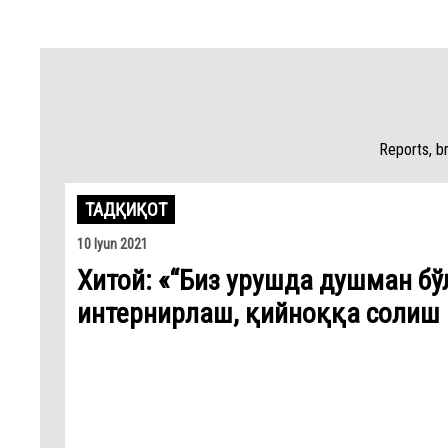
Reports, b
ТАДҚИҚОТ
10 Iyun 2021
Хитой: «“Биз урушда душман б
интернирлаш, қийноққа солиш 