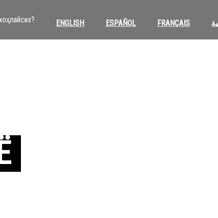
 хоҳлайсиз?
ENGLISH
ESPAÑOL
FRANÇAIS
ية
Ё