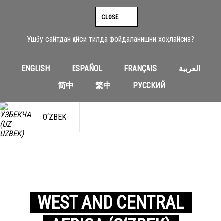
CLOSE
Ушбу сайтдан қайси тилда фойдаланишни хоҳлайсиз?
ENGLISH
ESPAÑOL
FRANÇAIS
العربية
简中
繁中
РУССКИЙ
O‘ZBEK
WEST AND CENTRAL