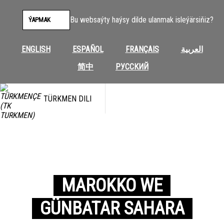
Bu websaýty haýsy dilde ulanmak isleýärsiňiz?
ÝAPMAK
ENGLISH
ESPAÑOL
FRANÇAIS
العربية
简中
РУССКИЙ
TÜRKMEN DILI
MAROKKO WE
GÜNBATAR SAHARA