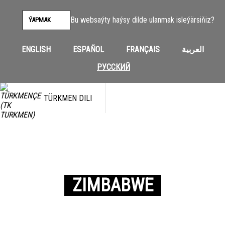
Bu websaýty haýsy dilde ulanmak isleýärsiňiz?
ÝAPMAK
ENGLISH
ESPAÑOL
FRANÇAIS
العربية
РУССКИЙ
TÜRKMEN DILI
ZIMBABWE