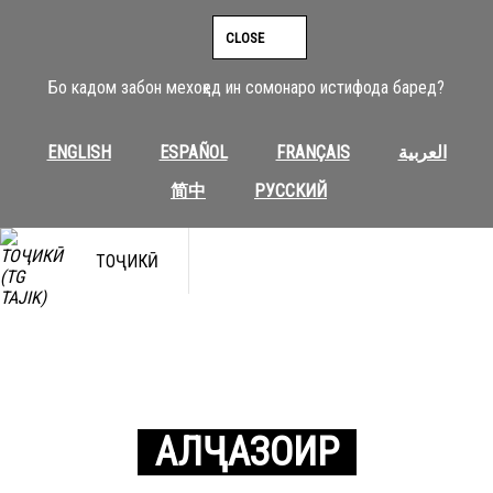
CLOSE
Бо кадом забон мехоҳед ин сомонаро истифода баред?
ENGLISH
ESPAÑOL
FRANÇAIS
العربية
简中
РУССКИЙ
ТОҶИКӢ
АЛҶАЗОИР