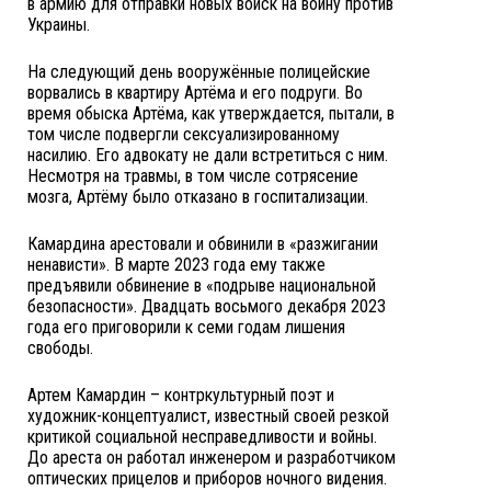
в армию для отправки новых войск на войну против
Украины.
На следующий день вооружённые полицейские
ворвались в квартиру Артёма и его подруги. Во
время обыска Артёма, как утверждается, пытали, в
том числе подвергли сексуализированному
насилию. Его адвокату не дали встретиться с ним.
Несмотря на травмы, в том числе сотрясение
мозга, Артёму было отказано в госпитализации.
Камардина арестовали и обвинили в «разжигании
ненависти». В марте 2023 года ему также
предъявили обвинение в «подрыве национальной
безопасности». Двадцать восьмого декабря 2023
года его приговорили к семи годам лишения
свободы.
Артем Камардин – контркультурный поэт и
художник-концептуалист, известный своей резкой
критикой социальной несправедливости и войны.
До ареста он работал инженером и разработчиком
оптических прицелов и приборов ночного видения.