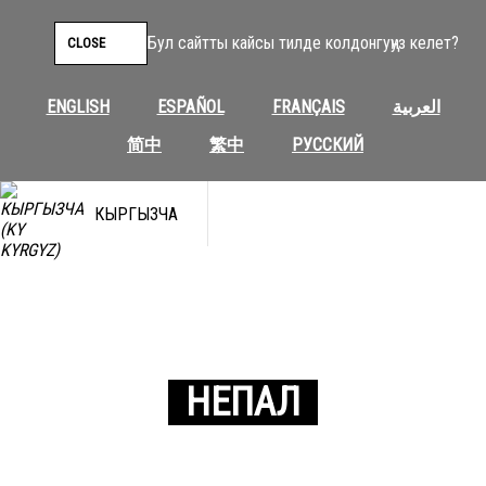
Бул сайтты кайсы тилде колдонгуңуз келет?
CLOSE
ENGLISH
ESPAÑOL
FRANÇAIS
العربية
简中
繁中
РУССКИЙ
КЫРГЫЗЧА
НЕПАЛ