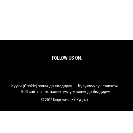
FOLLOW US ON:
Facebook
Twitter
YouTube
Instagram
Кууки (Cookie) жөнүндө билдирүү
Купуялуулук саясаты
Веб-сайттын жеткиликтүүлүгү жөнүндө билдирүү
© 2026 Кыргызча (KY Kyrgyz)