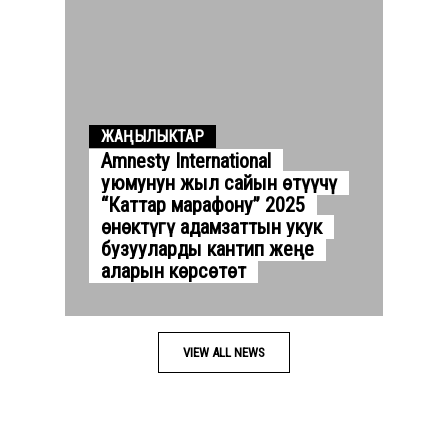
ЖАҢЫЛЫКТАР
Amnesty International
уюмунун жыл сайын өтүүчү
“Каттар марафону” 2025
өнөктүгү адамзаттын укук
бузууларды кантип жеңе
аларын көрсөтөт
VIEW ALL NEWS