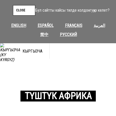
Бул сайтты кайсы тилде колдонгуңуз келет?
CLOSE
ENGLISH
ESPAÑOL
FRANÇAIS
العربية
简中
РУССКИЙ
КЫРГЫЗЧА
ТҮШТҮК АФРИКА