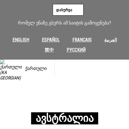
ᲓᲐᲮᲣᲠᲕᲐ
რომელ ენაზე გსურს ამ საიტის გამოყენება?
ENGLISH
ESPAÑOL
FRANÇAIS
العربية
简中
РУССКИЙ
ᲥᲐᲠᲗᲣᲚᲘ
ᲐᲕᲡᲢᲠᲐᲚᲘᲐ