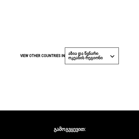
ᲐᲖᲘᲐ ᲓᲐ ᲬᲧᲜᲐᲠᲘ
VIEW OTHER COUNTRIES IN
ᲝᲙᲔᲐᲜᲘᲡ ᲠᲔᲒᲘᲝᲜᲘ
ᲒᲐᲛᲝᲒᲕᲧᲔᲕᲘᲗ: