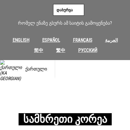
ᲓᲐᲮᲣᲠᲕᲐ
რომელ ენაზე გსურს ამ საიტის გამოყენება?
ENGLISH
ESPAÑOL
FRANÇAIS
العربية
简中
繁中
РУССКИЙ
ᲥᲐᲠᲗᲣᲚᲘ
ᲡᲐᲛᲮᲠᲔᲗᲘ ᲙᲝᲠᲔᲐ