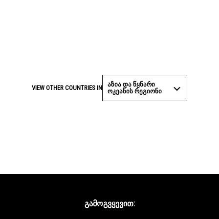
ᲐᲖᲘᲐ ᲓᲐ ᲬᲧᲜᲐᲠᲘ
VIEW OTHER COUNTRIES IN
ᲝᲙᲔᲐᲜᲘᲡ ᲠᲔᲒᲘᲝᲜᲘ
ᲒᲐᲛᲝᲒᲕᲧᲔᲕᲘᲗ: