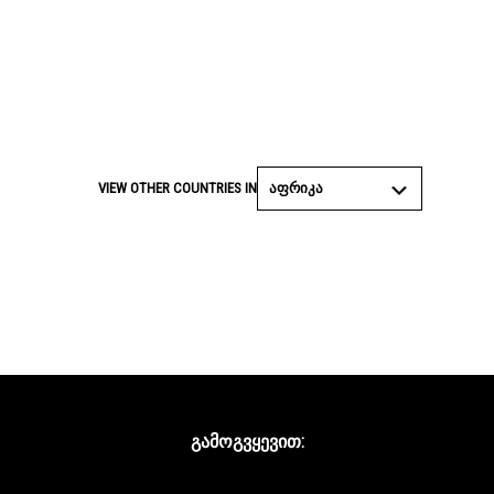
ᲐᲤᲠᲘᲙᲐ
VIEW OTHER COUNTRIES IN
ᲒᲐᲛᲝᲒᲕᲧᲔᲕᲘᲗ:
Facebook
Twitter
YouTube
Instagram