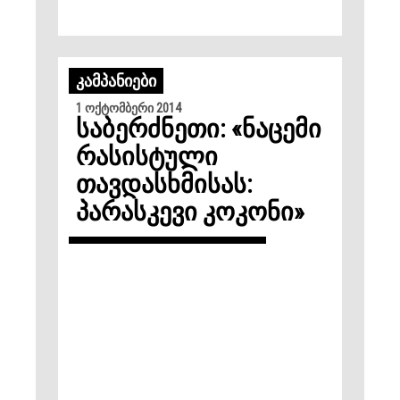
ᲙᲐᲛᲞᲐᲜᲘᲔᲑᲘ
1 ოქტომბერი 2014
საბერძნეთი: «ნაცემი
რასისტული
თავდასხმისას:
პარასკევი კოკონი»