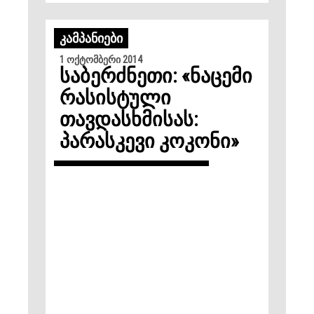
ᲙᲐᲛᲞᲐᲜᲘᲔᲑᲘ
1 ოქტომბერი 2014
საბერძნეთი: «ნაცემი
რასისტული
თავდასხმისას:
პარასკევი კოკონი»