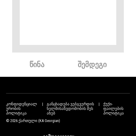
ᲬᲘᲜᲐ
ᲨᲔᲛᲓᲔᲒᲘ
კონფიდენციალ
განცხადება ვებგვერდის
ქუქი-
ურობის
ხელმისაწვდომობის შეს
ფაილების
პოლიტიკა
ახებ
პოლიტიკა
© 2026 ქართული (KA Georgian)