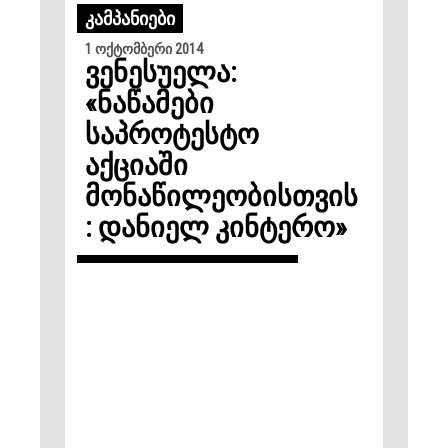
ᲙᲐᲛᲞᲐᲜᲘᲔᲑᲘ
1 ოქტომბერი 2014
ვენესუელა:
«ნაწამები
საპროტესტო
აქციაში
მონაწილეობისთვის
: დანიელ კინტერო»