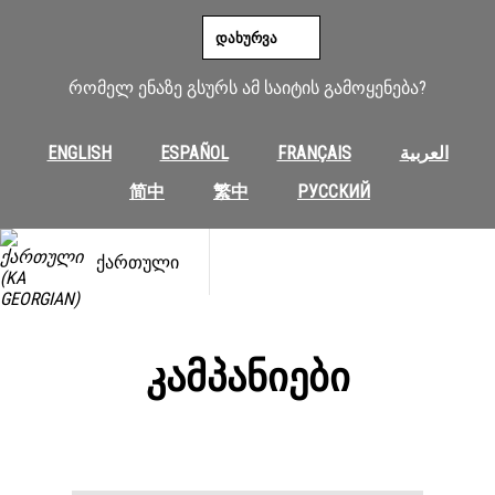
შიგთავსზე
გადასვლა
ᲓᲐᲮᲣᲠᲕᲐ
რომელ ენაზე გსურს ამ საიტის გამოყენება?
ENGLISH
ESPAÑOL
FRANÇAIS
العربية
简中
繁中
РУССКИЙ
ᲥᲐᲠᲗᲣᲚᲘ
ᲙᲐᲛᲞᲐᲜᲘᲔᲑᲘ