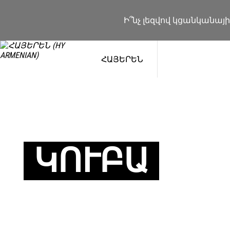
Ի՞նչ լեզվով կցանկանայ
ՀԱՅԵՐԵՆ
ԿՈՒԲԱ