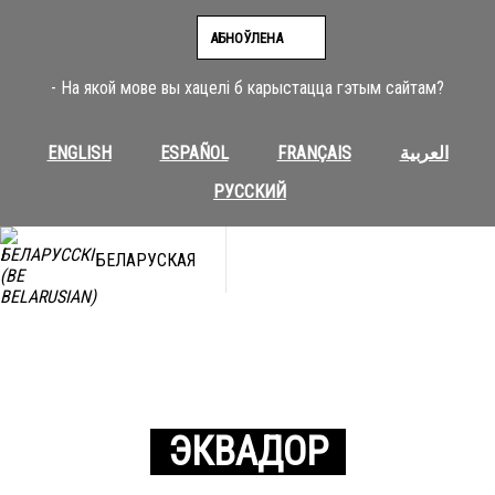
АБНОЎЛЕНА
- На якой мове вы хацелі б карыстацца гэтым сайтам?
ENGLISH
ESPAÑOL
FRANÇAIS
العربية
РУССКИЙ
БЕЛАРУСКАЯ
ЭКВАДОР