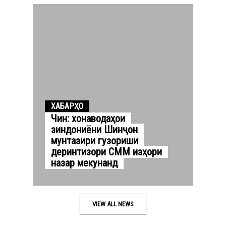
ХАБАРҲО
Чин: хонаводаҳои
зиндониёни Шинҷон
мунтазири гузориши
деринтизори СММ изҳори
назар мекунанд
VIEW ALL NEWS