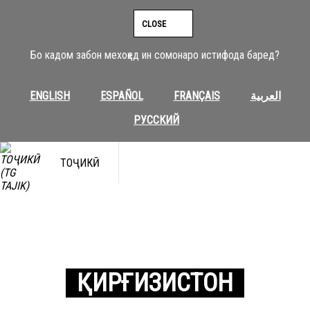
CLOSE
Бо кадом забон мехоҳед ин сомонаро истифода баред?
ENGLISH
ESPAÑOL
FRANÇAIS
العربية
РУССКИЙ
ТОҶИКӢ
ҚИРҒИЗИСТОН