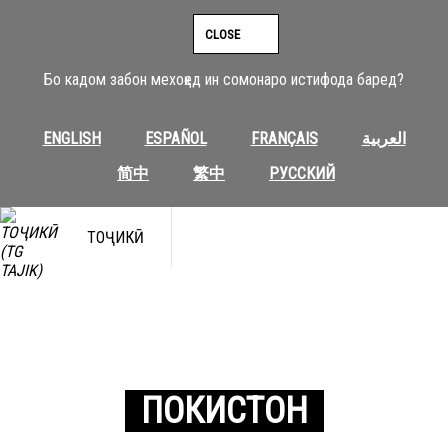
CLOSE
Бо кадом забон мехоҳед ин сомонаро истифода баред?
ENGLISH
ESPAÑOL
FRANÇAIS
العربية
简中
繁中
РУССКИЙ
ТОҶИКӢ
ПОКИСТОН