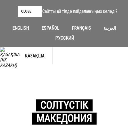
Сайтты қай тілде пайдаланғыңыз келеді?
CLOSE
ENGLISH
ESPAÑOL
FRANÇAIS
العربية
РУССКИЙ
ҚАЗАҚША
СОЛТҮСТІК
МАКЕДОНИЯ