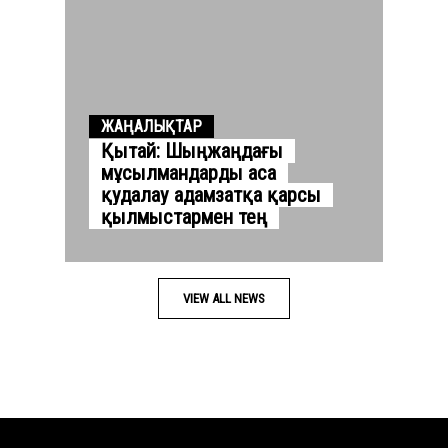
ЖАҢАЛЫҚТАР
Қытай: Шыңжаңдағы
мұсылмандарды аса
қудалау адамзатқа қарсы
қылмыстармен тең
VIEW ALL NEWS