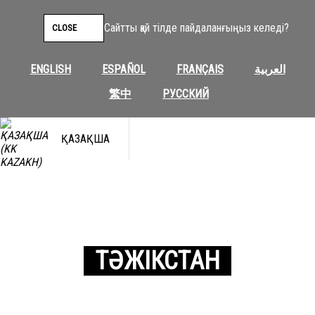
Сайтты қай тілде пайдаланғыңыз келеді?
CLOSE
ENGLISH
ESPAÑOL
FRANÇAIS
العربية
繁中
РУССКИЙ
ҚАЗАҚША
ТӘЖІКСТАН