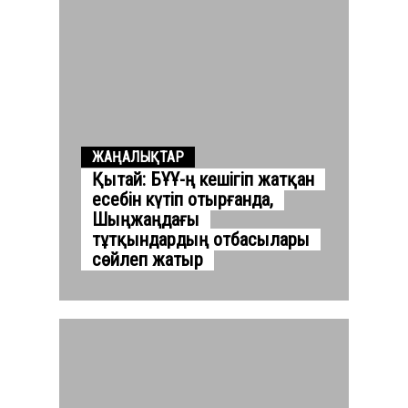
ЖАҢАЛЫҚТАР
Қытай: БҰҰ-ң кешігіп жатқан
есебін күтіп отырғанда,
Шыңжаңдағы
тұтқындардың отбасылары
сөйлеп жатыр