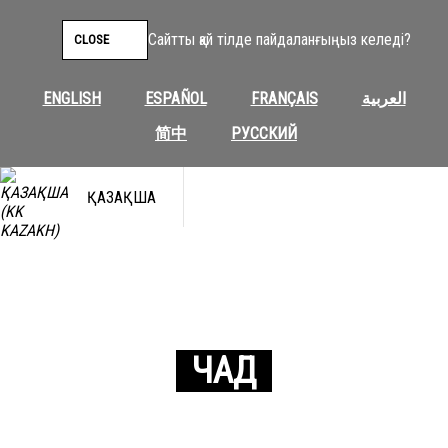
Сайтты қай тілде пайдаланғыңыз келеді?
CLOSE
ENGLISH
ESPAÑOL
FRANÇAIS
العربية
简中
РУССКИЙ
ҚАЗАҚША
ЧАД