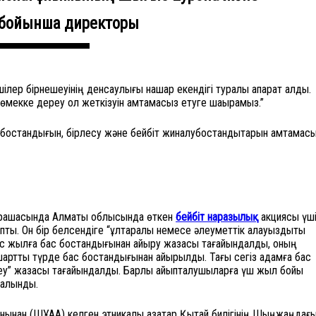
 бойынша директоры
ілер бірнешеуінің денсаулығы нашар екендігі туралы ақпарат алды.
көмекке дереу қол жеткізуін қамтамасыз етуге шақырамыз.”
өз бостандығын, бірлесу және бейбіт жиналубостандықтарын қамтамас
қарашасында Алматы облысында өткен
бейбіт наразылық
акциясы үш
апты. Он бір белсендіге “ұлтаралық немесе әлеуметтік алауыздықты
ес жылға бас бостандығынан айыру жазасы тағайындалды, оның
 шартты түрде бас бостандығынан айырылды. Тағы сегіз адамға бас
еу” жазасы тағайындалды. Барлық айыпталушыларға үш жыл бойы
салынды.
нан (ШҰАА) келген этникалық қазақтар Қытай билігінің Шыңжаңдағ