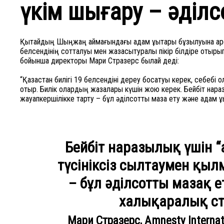
үкім шығару – әділс
Қытайдың Шыңжаң аймағындағы адам құқықтары бұзылуына қарсы
белсендінің сотталуы мен жазасытуралы пікір білдіре отырып
бойынша директоры Мари Стразерс былай деді:
“Қазақстан билігі 19 белсендіні дереу босатуы керек, себебі о
отыр. Билік олардың жазалары күшін жою керек. Бейбіт наразы
жауапкершілікке тарту – бұл әділсотты мазақ ету және адам құ
Бейбіт наразылық үшін 
түсініксіз сылтаумен қыл
– бұл әділсотты мазақ 
халықаралық ст
Мари Стразерс, Amnesty Intern