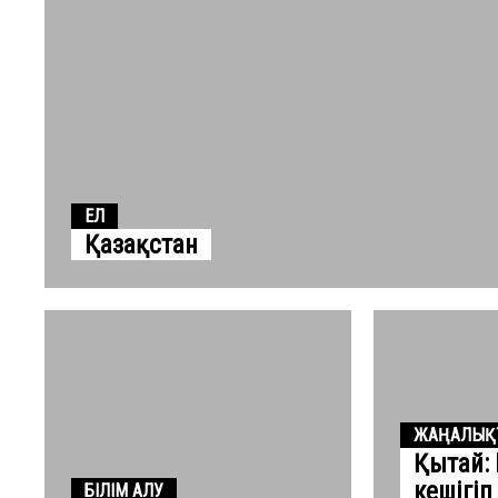
ЕЛ
Қазақстан
ЖАҢАЛЫҚ
Қытай:
кешігіп
БІЛІМ АЛУ