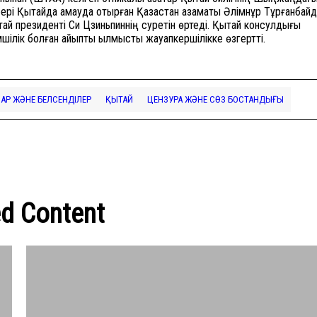
бері Қытайда қамауда отырған Қазақстан азаматы Әлімнұр Тұрғанбай
ай президенті Си Цзиньпиннің суретін өртеді. Қытай консулдығы
імшілік болған айыпты қылмыстық жауапкершілікке өзгертті.
Р ЖӘНЕ БЕЛСЕНДІЛЕР
ҚЫТАЙ
ЦЕНЗУРА ЖӘНЕ СӨЗ БОСТАНДЫҒЫ
ed Content