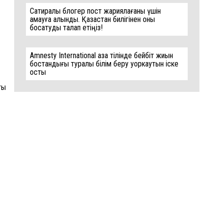
Cатиралық блогер пост жариялағаны үшін
қамауға алынды. Қазақстан билігінен оны
босатуды талап етіңіз!
Amnesty International қазақ тілінде бейбіт жиын
бостандығы туралы білім беру уоркаутын іске
қосты
ық