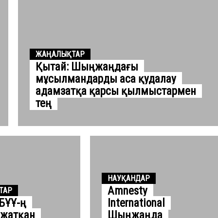
ЖАҢАЛЫҚТАР
Қытай: Шыңжаңдағы
мұсылмандарды аса қудалау
адамзатқа қарсы қылмыстармен
тең
НАУҚАНДАР
Amnesty
ТАР
 БҰҰ-ң
International
 жатқан
Шыңжаңда