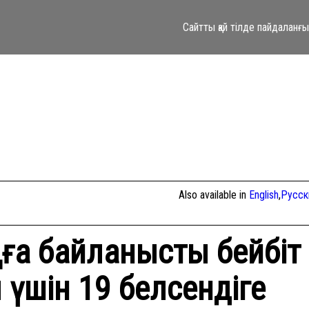
Сайтты қай тілде пайдаланғ
Also available in
English
,
Русск
ға байланысты бейбіт
үшін 19 белсендіге