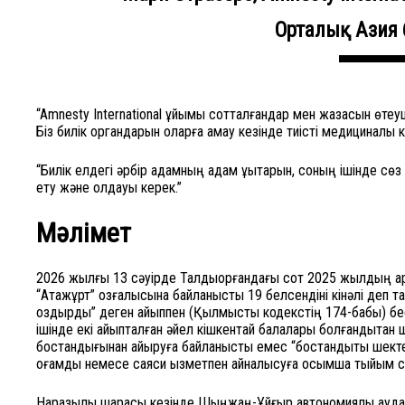
Орталық Азия
“Amnesty International ұйымы сотталғандар мен жазасын өтеуш
Біз билік органдарын оларға қамау кезінде тиісті медициналық 
“Билік елдегі әрбір адамның адам құқықтарын, соның ішінде с
ету және қолдауы керек.”
Мәлімет
2026 жылғы 13 сәуірде Талдықорғандағы сот 2025 жылдың 
“Атажұрт” қозғалысына байланысты 19 белсендіні кінәлі деп т
қоздырды” деген айыппен (Қылмыстық кодекстің 174-бабы) б
ішінде екі айыпталған әйел кішкентай балалары болғандықтан
бостандығынан айыруға байланысты емес “бостандықты шект
қоғамдық немесе саяси қызметпен айналысуға қосымша тыйым 
Наразылық шарасы кезінде Шыңжаң-Ұйғыр автономиялық ауданы