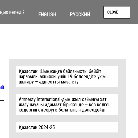
ыңыз келеді?
CLOSE
ENGLISH
РУССКИЙ
SEAR
Photo: ABDUAZIZ MADYAROV/AFP via Getty Images
Қазақстан: Шыңжаңға байланысты бейбіт
наразылық акциясы үшін 19 белсендіге үкім
шығару – әділсотты мазақ ету
ий
Amnesty International-дың жыл сайынғы хат
жазу науқаны адамзат біріккенде – кез келген
кедергіні еңсеруге болатынын дәлелдейді
Қазақстан 2024-25