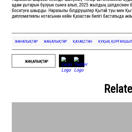
адам құқықтарын бұзуын сынға алып, 2025 жылдың шілдесінен 
босатуға шақырды. Наразылық білдірушілер Қытай туы мен Қыт
дипломатиялық нотасынан кейін Қазақстан билігі бастапқыда әк
ЖАНАЛЫҚТАР
ЖАҢАЛЫҚТАР
ҚАЗАҚСТАН
ҚҰҚЫҚ ҚОРҒАУШЫЛА
ЖАҢАЛЫҚТАР
Relat