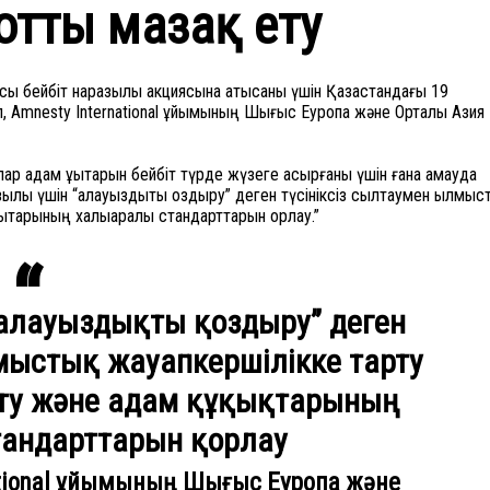
отты мазақ ету
 бейбіт наразылық акциясына қатысқаны үшін Қазақстандағы 19
, Amnesty International ұйымының Шығыс Еуропа және Орталық Азия
лар адам құқықтарын бейбіт түрде жүзеге асырғаны үшін ғана қамауда
лық үшін “алауыздықты қоздыру” деген түсініксіз сылтаумен қылмыст
қықтарының халықаралық стандарттарын қорлау.”
“алауыздықты қоздыру” деген
мыстық жауапкершілікке тарту
ету және адам құқықтарының
андарттарын қорлау
ational ұйымының Шығыс Еуропа және