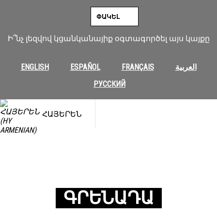
ՓԱԿԵԼ
Ի՞նչ լեզվով կցանկանայիք օգտագործել այս կայքը
ENGLISH
ESPAÑOL
FRANÇAIS
العربية
РУССКИЙ
ՀԱՅԵՐԵՆ
ԳՐԵՆԱԴԱ