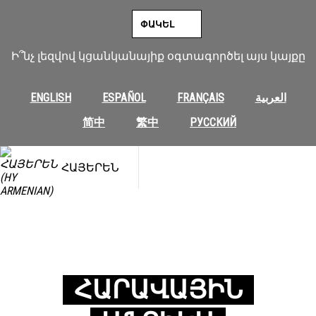
ՓԱԿԵԼ
Ի՞նչ լեզվով կցանկանայիք օգտագործել այս կայքը
ENGLISH
ESPAÑOL
FRANÇAIS
العربية
简中
繁中
РУССКИЙ
ՀԱՅԵՐԵՆ
ՀԱՐԱՎԱՅԻՆ