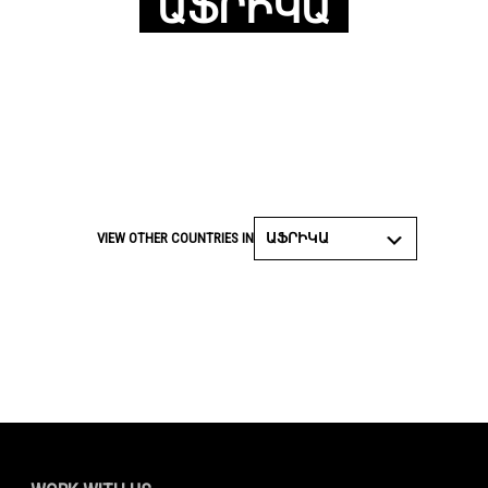
ԱՖՐԻԿԱ
ԱՖՐԻԿԱ
VIEW OTHER COUNTRIES IN