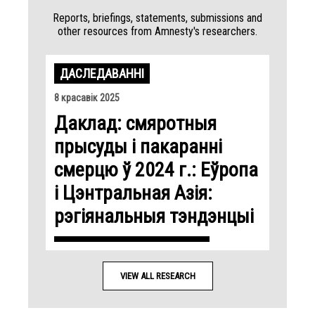
Reports, briefings, statements, submissions and
other resources from Amnesty's researchers.
ДАСЛЕДАВАННІ
8 красавік 2025
Даклад: смяротныя
прысуды і пакаранні
смерцю ў 2024 г.: Еўропа
і Цэнтральная Азія:
рэгіянальныя тэндэнцыі
VIEW ALL RESEARCH