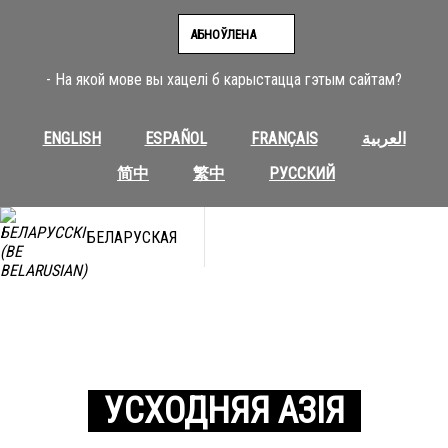
АБНОЎЛЕНА
- На якой мове вы хацелі б карыстацца гэтым сайтам?
ENGLISH
ESPAÑOL
FRANÇAIS
العربية
简中
繁中
РУССКИЙ
БЕЛАРУСКАЯ
УСХОДНЯЯ АЗІЯ