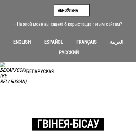
АБНОЎЛЕНА
- На якой мове вы хацелі б карыстацца гэтым сайтам?
ENGLISH
ESPAÑOL
FRANÇAIS
العربية
РУССКИЙ
БЕЛАРУСКАЯ
ГВІНЕЯ-БІСАУ