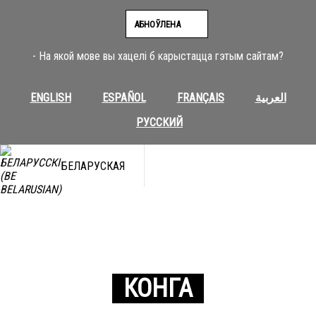
АБНОЎЛЕНА
- На якой мове вы хацелі б карыстацца гэтым сайтам?
ENGLISH
ESPAÑOL
FRANÇAIS
العربية
РУССКИЙ
БЕЛАРУСКАЯ
КОНГА