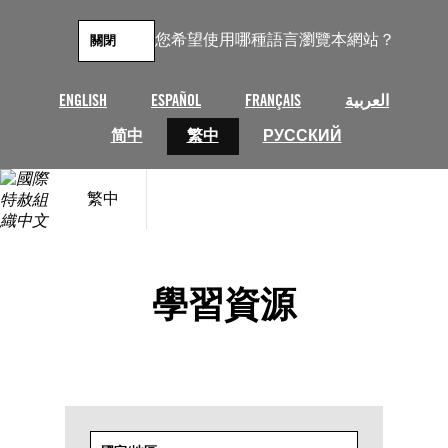
跳
至
您希望使用哪種語言瀏覽本網站？
關閉
主
要
內
ENGLISH
ESPAÑOL
FRANÇAIS
العربية
容
简中
繁中
РУССКИЙ
繁中
學習資源