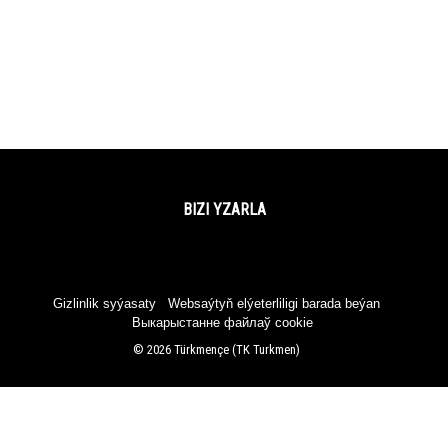
BIZI YZARLA
Facebook
Twitter
YouTube
Instagram
Gizlinlik syýasaty
Websaýtyň elýeterliligi barada beýan
Выкарыстанне файлаў cookie
© 2026 Türkmençe (TK Turkmen)