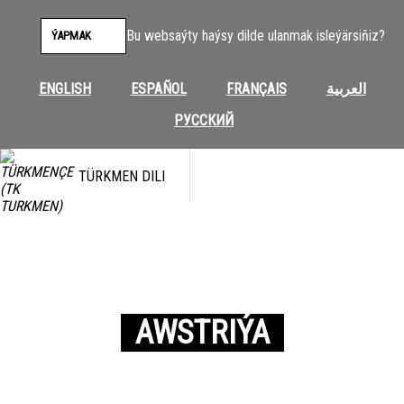
Bu websaýty haýsy dilde ulanmak isleýärsiňiz?
ÝAPMAK
ENGLISH
ESPAÑOL
FRANÇAIS
العربية
РУССКИЙ
TÜRKMEN DILI
AWSTRIÝA