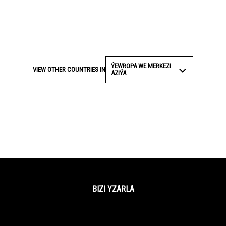
ÝEWROPA WE MERKEZI
VIEW OTHER COUNTRIES IN
AZIÝA
BIZI YZARLA
Facebook
Twitter
YouTube
Instagram