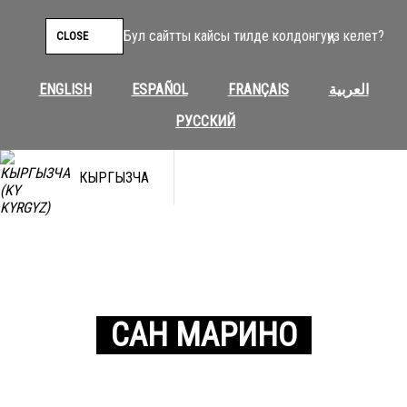
Бул сайтты кайсы тилде колдонгуңуз келет?
CLOSE
ENGLISH
ESPAÑOL
FRANÇAIS
العربية
РУССКИЙ
КЫРГЫЗЧА
САН МАРИНО