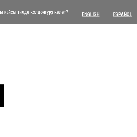
ы кайсы тилде колдонгуңуз келет?
ENGLISH
ESPAÑOL