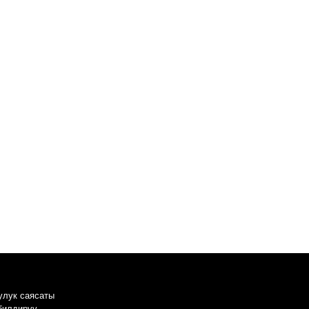
улук саясаты
 билдирүү