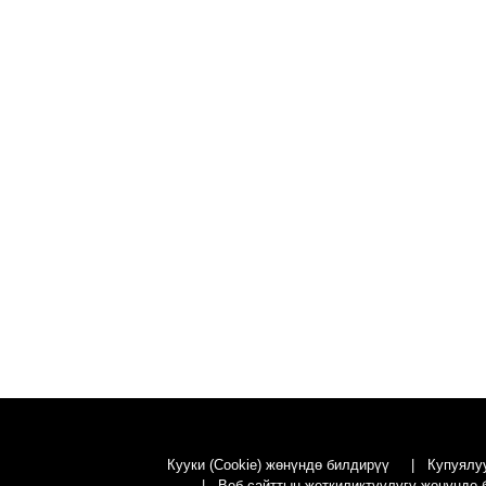
Кууки (Cookie) жөнүндө билдирүү
Купуялу
Веб-сайттын жеткиликтүүлүгү жөнүндө