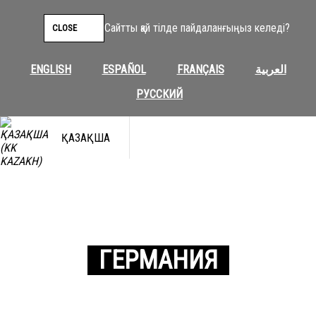
Сайтты қай тілде пайдаланғыңыз келеді?
CLOSE
ENGLISH
ESPAÑOL
FRANÇAIS
العربية
РУССКИЙ
ҚАЗАҚША
ГЕРМАНИЯ