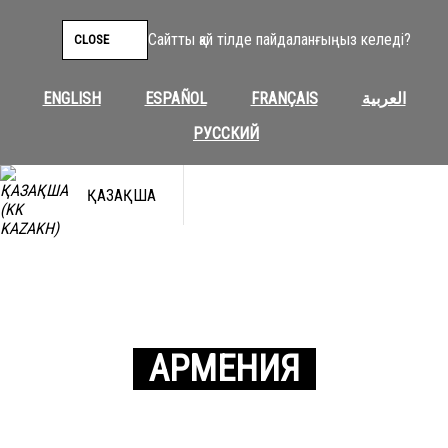
Сайтты қай тілде пайдаланғыңыз келеді?
CLOSE
ENGLISH
ESPAÑOL
FRANÇAIS
العربية
РУССКИЙ
ҚАЗАҚША
АРМЕНИЯ