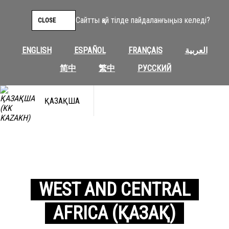
Сайтты қай тілде пайдаланғыңыз келеді?
CLOSE
ENGLISH
ESPAÑOL
FRANÇAIS
العربية
简中
繁中
РУССКИЙ
ҚАЗАҚША
WEST AND CENTRAL
AFRICA (ҚАЗАҚ)