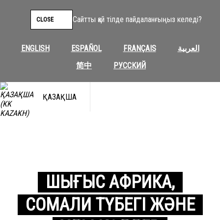
Сайтты қай тілде пайдаланғыңыз келеді?
CLOSE
ENGLISH
ESPAÑOL
FRANÇAIS
العربية
简中
РУССКИЙ
ҚАЗАҚША
ШЫҒЫС АФРИКА,
СОМАЛИ ТҮБЕГІ ЖӘНЕ